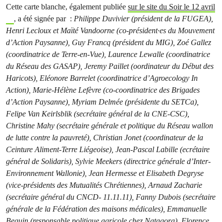
Cette carte blanche, également publiée
sur le site du Soir le 12 avril
, a été signée par :
Philippe Duvivier (président de la FUGEA),
Henri Lecloux et Maïté Vandoorne (co-président·es du Mouvement
d’Action Paysanne), Guy Francq (président du MIG), Zoé Gallez
(coordinatrice de Terre-en-Vue), Laurence Lewalle (coordinatrice
du Réseau des GASAP), Jeremy Paillet (oordinateur du Début des
Haricots), Eléonore Barrelet (coordinatrice d’Agroecology In
Action), Marie-Hélène Lefèvre (co-coordinatrice des Brigades
d’Action Paysanne), Myriam Delmée (présidente du SETCa),
Felipe Van Keirlsblik (secrétaire général de la CNE-CSC),
Christine Mahy (secrétaire générale et politique du Réseau wallon
de lutte contre la pauvreté), Christian Jonet (coordinateur de la
Ceinture Aliment-Terre Liégeoise), Jean-Pascal Labille (ecrétaire
général de Solidaris), Sylvie Meekers (directrice générale d’Inter-
Environnement Wallonie), Jean Hermesse et Elisabeth Degryse
(vice-présidents des Mutualités Chrétiennes), Arnaud Zacharie
(secrétaire général du CNCD- 11.11.11), Fanny Dubois (secrétaire
générale de la Fédération des maisons médicales), Emmanuelle
Beguin (responsable politique agricole chez Natagora), Florence