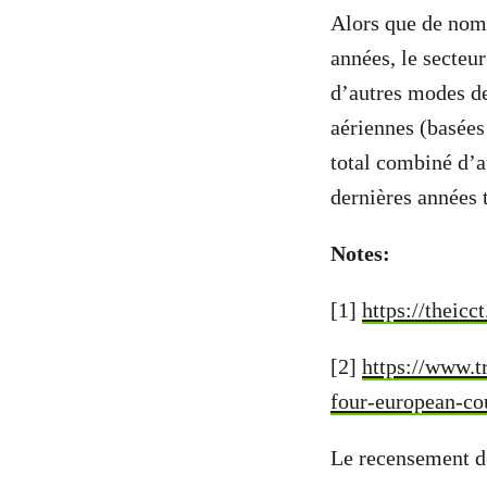
Alors que de nomb
années, le secteur
d’autres modes de
aériennes (basée
total combiné d’a
dernières années t
Notes:
[1]
https://theic
[2]
https://www.t
four-european-co
Le recensement d