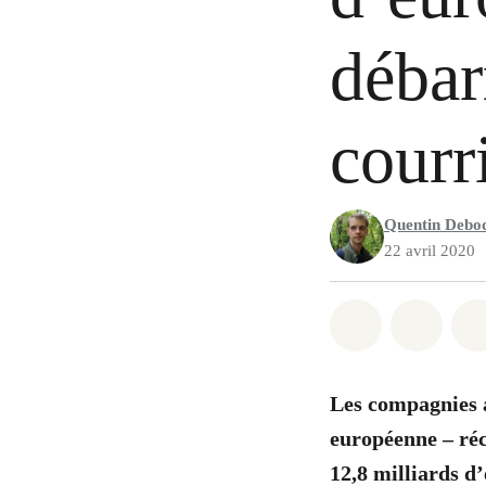
débar
courr
Quentin Debo
22 avril 2020
Share on Wh
Share 
Les compagnies 
européenne
–
réc
12,8 milliards d