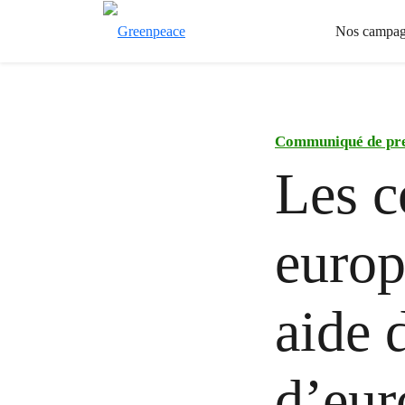
Nos campag
Communiqué de pr
Les c
euro
aide 
d’eur