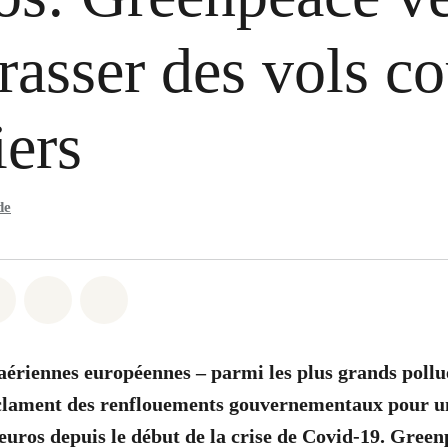
rasser des vols co
iers
de
atsapp
on Facebook
Share on Twitter
Share via Email
Share on Bluesky
aériennes européennes
–
parmi les plus grands pollu
lament des renflouements gouvernementaux pour u
’euros depuis le début de la crise de Covid-19.
Greenp