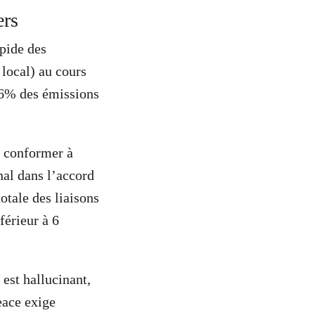
iers
apide des
 local) au cours
26% des émissions
e conformer à
nal dans l’accord
otale des liaisons
férieur à 6
est hallucinant,
eace exige