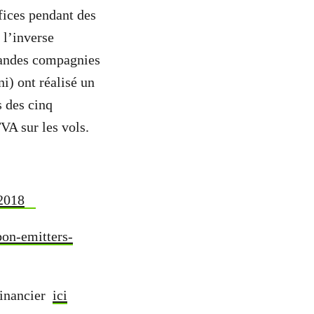
fices pendant des
 l’inverse
grandes compagnies
) ont réalisé un
s des cinq
VA sur les vols.
-2018
bon-emitters-
financier
ici