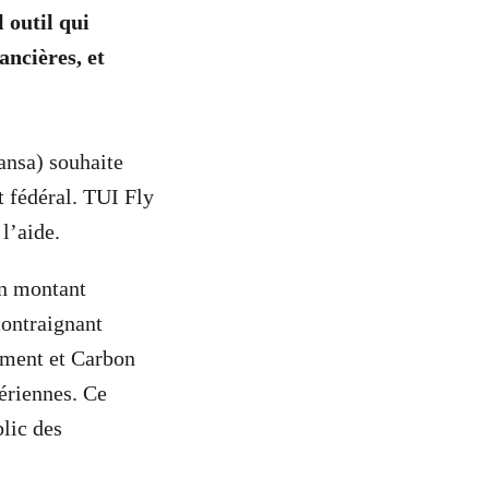
 outil qui
ancières, et
ansa) souhaite
t fédéral. TUI Fly
l’aide.
un montant
ontraignant
nment et Carbon
ériennes. Ce
lic des