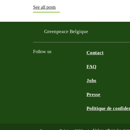
See all posts
Greenpeace Belgique
Follow us
Contact
FAQ
Instagram
Facebook
Bluesky
TikTok
YouTube
Jobs
Presse
Politique de confiden