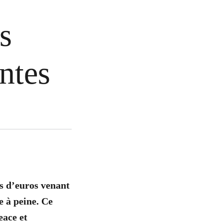
s
ntes
s d’euros venant
e à peine. Ce
ace et