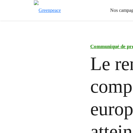
Nos campag
Communiqué de pr
Le re
compa
europ
attei