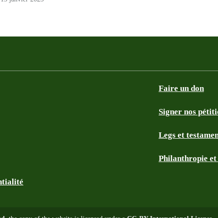
Faire un don
Signer nos pétit
Legs et testame
Philanthropie e
tialité