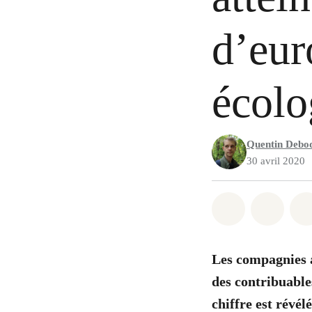
d’eur
écolo
Quentin Debo
30 avril 2020
Share on Wh
Share 
Les compagnies a
des contribuable
chiffre est révél