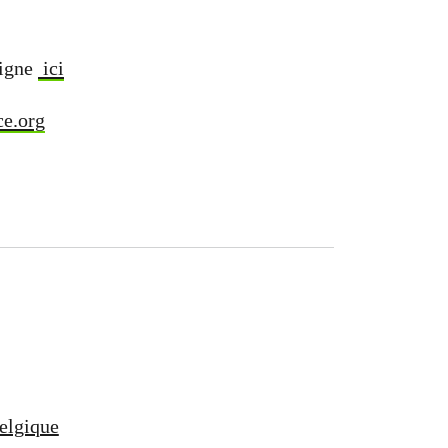
ligne
ici
e.org
Belgique