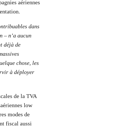
pagnies aériennes
mentation.
ontribuables dans
on – n’a aucun
t déjà de
 massives
uelque chose, les
rvir à déployer
cales de la TVA
 aériennes low
utres modes de
t fiscal aussi