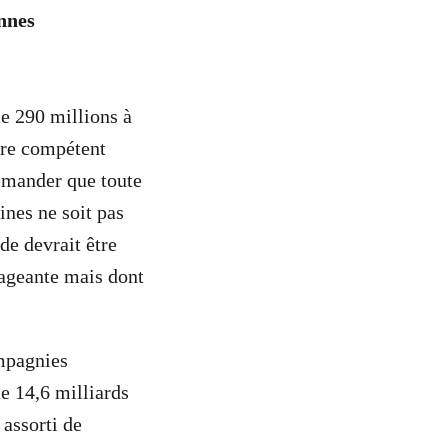
nnes
e 290 millions à
re compétent
emander que toute
nes ne soit pas
de devrait être
ageante mais dont
mpagnies
e 14,6 milliards
assorti de