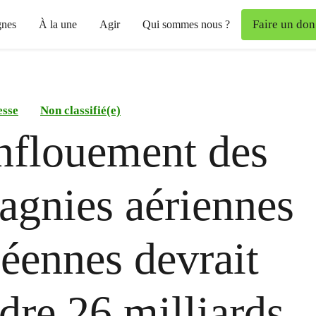
Faire un don
nes
À la une
Agir
Qui sommes nous ?
esse
Non classifié(e)
nflouement des
gnies aériennes
éennes devrait
ndre 26 milliards