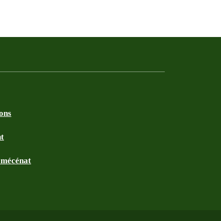
ions
nt
t mécénat