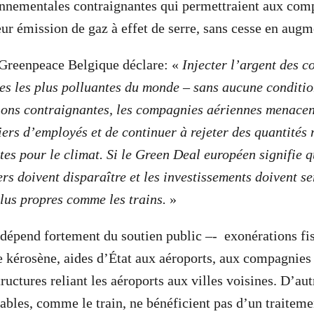
onnementales contraignantes qui permettraient aux com
leur émission de gaz à effet de serre, sans cesse en aug
 Greenpeace Belgique déclare: «
Injecter l’argent des c
ies les plus polluantes du monde – sans aucune conditi
ions contraignantes, les compagnies aériennes menacen
liers d’employés et de continuer à rejeter des quantités
tes pour le climat. Si le Green Deal européen signifie q
rs doivent disparaître et les investissements doivent se
plus propres comme les trains.
»
 dépend fortement du soutien public
–-
exonérations fis
 le kérosène, aides d’État aux aéroports, aux compagnies
tructures reliant les aéroports aux villes voisines. D’a
ables, comme le train, ne bénéficient pas d’un traitemen