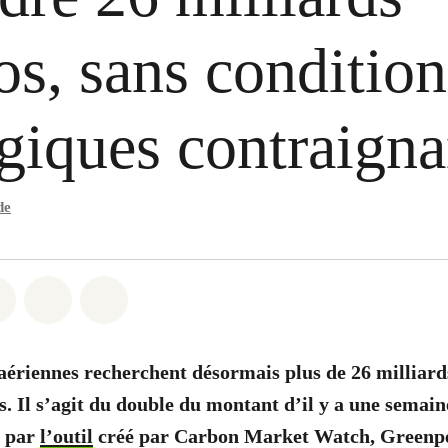
os, sans condition
giques contraigna
de
atsapp
on Facebook
Share on Twitter
Share via Email
Share on Bluesky
ériennes recherchent désormais plus de 26 milliard
s. Il s’agit du double du montant d’il y a une semain
é par
l’outil
créé par Carbon Market Watch, Greenpe