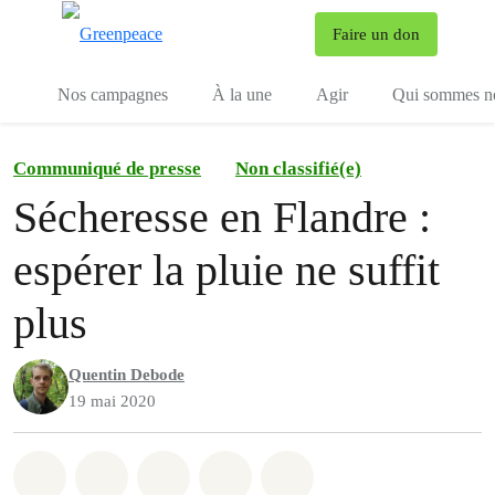
To
Faire un don
Menu
Nos campagnes
À la une
Agir
Qui sommes n
Communiqué de presse
Non classifié(e)
Sécheresse en Flandre :
espérer la pluie ne suffit
plus
Quentin Debode
19 mai 2020
Share on Whatsapp
Share on Facebook
Share on Twitter
Share via Email
Share on Bluesky