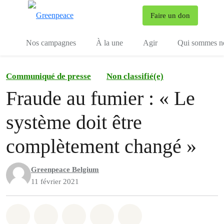
To
Faire un don
Menu
Nos campagnes
À la une
Agir
Qui sommes n
Communiqué de presse
Non classifié(e)
Fraude au fumier : « Le
système doit être
complètement changé »
Greenpeace Belgium
11 février 2021
Share on Whatsapp
Share on Facebook
Share on Twitter
Share via Email
Share on Bluesky