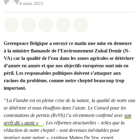
4 mars 2021
Share on Whatsapp
Share on Facebook
Share on Twitter
Share via Email
Share on Bluesky
Greenpeace Belgique a envoyé ce matin une mise en demeure
à la ministre flamande de l’Environnement Zuhal Demir (N-
VA) car la qualité de l’eau dans les zones agricoles se détériore
d’année en année et que nos objectifs européens sont mis en
péril. Les responsables politiques doivent s’attaquer aux
racines du problème, comme notre cheptel beaucoup trop
important.
“
La Flandre est en pleine crise de la nature, la qualité de notre eau
se détériore et nous étouffons dans l’azote. Le Conseil pour les
contestations de permis (RvVb) l’a récemment confirmé avec
son
arrêt dit « azote »
. Les réformes structurelles – telles que la
réduction de notre cheptel – sont devenues inévitables pour
protéger notre nature »
, explique Matteo De Vos, expert