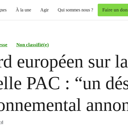
Faire un don
nes
À la une
Agir
Qui sommes nous ?
esse
Non classifié(e)
d européen sur la
lle PAC : “un dés
onnemental anno
rd