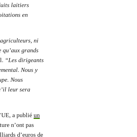
uits laitiers
oitations en
 agriculteurs, ni
te qu’aux grands
l.
“Les dirigeants
emental. Nous y
upe. Nous
’il leur sera
l’UE, a publié
un
ture n’ont pas
lliards d’euros de