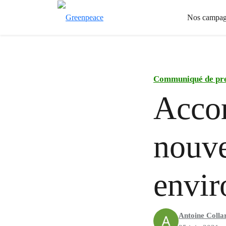
Nos campag
Communiqué de pr
Accor
nouve
envir
Antoine Colla