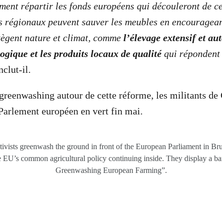
ent répartir les fonds européens qui découleront de ce
s régionaux peuvent sauver les meubles en encouragean
tègent nature et climat, comme
l’élevage extensif et a
logique et les produits locaux de qualité
qui répondent 
nclut-il.
greenwashing autour de cette réforme, les militants d
 Parlement européen en vert fin mai.
vists greenwash the ground in front of the European Parliament in Bruss
e EU’s common agricultural policy continuing inside. They display a b
Greenwashing European Farming”.