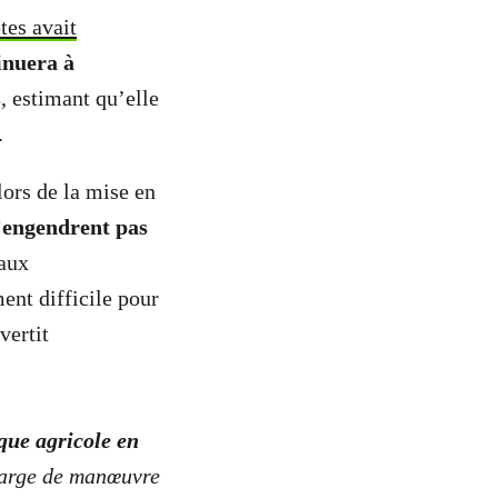
es avait
inuera à
s
, estimant qu’elle
.
ors de la mise en
engendrent pas
 aux
nt difficile pour
vertit
ique agricole en
marge de manœuvre