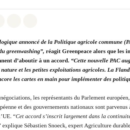
atsapp
on Facebook
Share on Twitter
Share via Email
Share on Bluesky
logique annoncé de la Politique agricole commune (P
 du greenwashing”,
réagit
Greenpeace alors que les in
nnent d’aboutir à un accord.
“Cette nouvelle PAC aug
 nature et les petites exploitations agricoles. La Fland
core les cartes en main pour implémenter des politiqu
négociations, les représentants du Parlement européen,
éenne et des gouvernements nationaux sont parvenus à
l’UE. “
Cet accord s’inscrit largement dans la continuité
”
explique Sébastien Snoeck, expert Agriculture durab