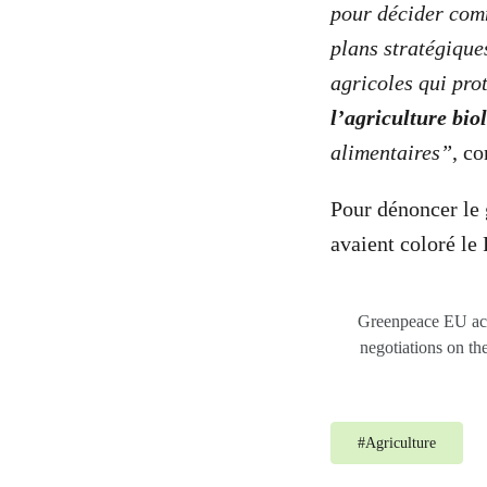
pour décider comm
plans stratégique
agricoles qui pro
l’agriculture bio
alimentaires”
, co
Pour dénoncer le 
avaient coloré le
Greenpeace EU acti
negotiations on th
#
Agriculture