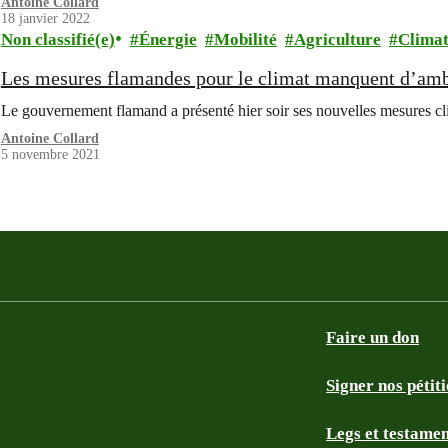
Antoine Collard
18 janvier 2022
Non classifié(e)
Énergie
Mobilité
Agriculture
Clima
Les mesures flamandes pour le climat manquent d’ambi
Le gouvernement flamand a présenté hier soir ses nouvelles mesures cl
Antoine Collard
5 novembre 2021
Faire un don
Signer nos pétit
Legs et testame