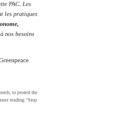
tte PAC. Les
t les pratiques
utonome,
à nos besoins
e Greenpeace
els, to protest the
anner reading “Stop