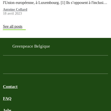
l'Union européenne, à Luxembourg. [1] Ils s’opposent à l'inclusion
du gaz fossile et du nucléaire au sein de la taxonomie européenne
Antoine Collard
18 avril 2023
comme investissements durables, effective depuis l’année dernière.
See all posts
Greenpeace Belgique
Contact
FAQ
Jobs