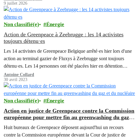
9 juillet 2026
Non classifié(e)
Énergie
Action de Greenpeace à Zeebrugge : les 14 activistes
toujours détenu·es
Les 14 activistes de Greenpeace Belgique arrêté·es hier lors d'une
action au terminal gazier de Fluxys à Zeebrugge sont toujours
détenu·es. Les 14 personnes ont été placées hier en détention
judiciaire et ont déjà dû passer une nuit en prison. Elles ont été
Antoine Collard
30 avril 2023
interrogé·es ce matin.
Non classifié(e)
Énergie
Action en justice de Greenpeace contre la Commission
européenne pour mettre fin au greenwashing du gaz et
du nucléaire
Huit bureaux de Greenpeace déposent aujourd'hui un recours
contre la Commission européenne devant la Cour de justice de