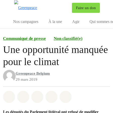
To
Faire un don
Menu
Nos campagnes
À la une
Agir
Qui sommes n
Communiqué de presse
Non classifié(e)
Une opportunité manquée
pour le climat
Greenpeace Belgium
29 mars 2019
Share on Whatsapp
Share on Facebook
Share on Twitter
Share via Email
Share on Bluesky
Les députés du Parlement fédéral ont refusé de modifier