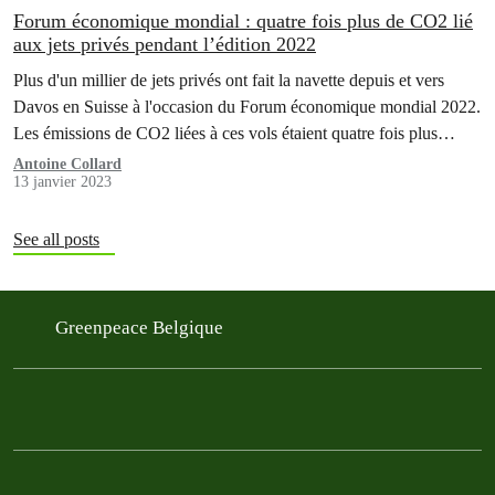
Forum économique mondial : quatre fois plus de CO2 lié
aux jets privés pendant l’édition 2022
Plus d'un millier de jets privés ont fait la navette depuis et vers
Davos en Suisse à l'occasion du Forum économique mondial 2022.
Les émissions de CO2 liées à ces vols étaient quatre fois plus
élevées que ceux générés par les jets privés vers et depuis Davos
Antoine Collard
13 janvier 2023
lors d'une semaine moyenne. C'est ce que révèle…
See all posts
Greenpeace Belgique