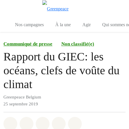
Toggle search
Menu
Nos campagnes
À la une
Agir
Qui sommes n
Communiqué de presse
Non classifié(e)
Rapport du GIEC: les
océans, clefs de voûte du
climat
Greenpeace Belgium
25 septembre 2019
Share on Whatsapp
Share on Facebook
Share on Twitter
Share via Email
Share on Bluesky