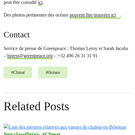
peut être consulté
ici
.
Des photos pertinentes des océans
peuvent être trouvées ici
.
Contact
Service de presse de Greenpeace : Thomas Leroy et Sarah Jacobs
–
bpress@greenpeace.org
– +32 496 26 31 31 91
#
Climat
#
Océans
Related Posts
Non classifié(e)
Climat