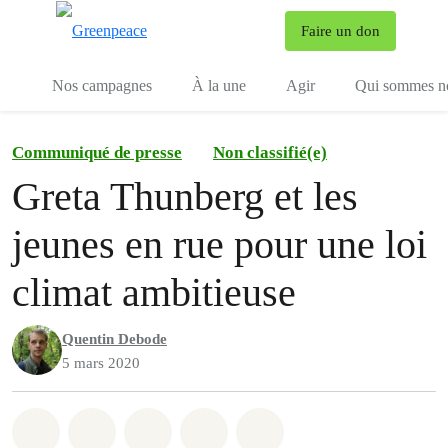
To
Faire un don
Menu
Nos campagnes
À la une
Agir
Qui sommes n
Communiqué de presse
Non classifié(e)
Greta Thunberg et les
jeunes en rue pour une loi
climat ambitieuse
Quentin Debode
5 mars 2020
Share on Whatsapp
Share on Facebook
Share on Twitter
Share via Email
Share on Bluesky