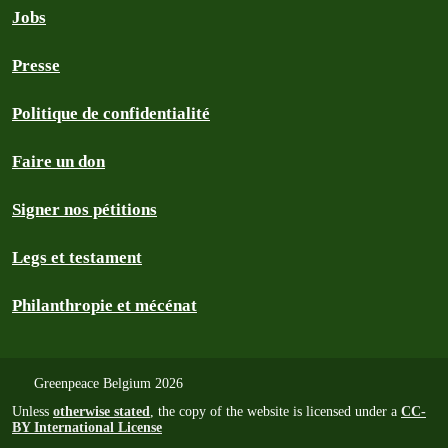
Jobs
Presse
Politique de confidentialité
Faire un don
Signer nos pétitions
Legs et testament
Philanthropie et mécénat
Greenpeace Belgium 2026
Unless
otherwise stated
, the copy of the website is licensed under a
CC-
BY International License