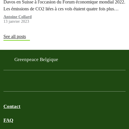
Davos en Suisse à l'occasion du Forum économique mondial 2022.
Les émissions de CO2 liées à ces vols étaient quatre fois plus
élevées que ceux générés par les jets privés vers et depuis Davos
Antoine Collard
13 janvier 2023
lors d'une semaine moyenne. C'est ce que révèle…
See all posts
Greenpeace Belgique
Contact
FAQ