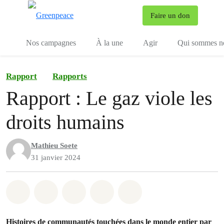
To
Faire un don
Menu
Nos campagnes
À la une
Agir
Qui sommes n
Rapport
Rapports
Rapport : Le gaz viole les
droits humains
Mathieu Soete
31 janvier 2024
Share on Whatsapp
Share on Facebook
Share on Twitter
Share via Email
Share on Bluesky
Histoires de communautés touchées dans le monde entier par