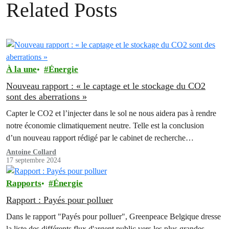
Related Posts
À la une
Énergie
Nouveau rapport : « le captage et le stockage du CO2
sont des aberrations »
Capter le CO2 et l’injecter dans le sol ne nous aidera pas à rendre
notre économie climatiquement neutre. Telle est la conclusion
d’un nouveau rapport rédigé par le cabinet de recherche
EnergyComment…
Antoine Collard
17 septembre 2024
Rapports
Énergie
Rapport : Payés pour polluer
Dans le rapport "Payés pour polluer", Greenpeace Belgique dresse
la liste des différents flux d'argent public vers les plus grandes