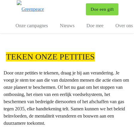
To
Doe een gift
Menu
Onze campagnes
Nieuws
Doe mee
Over ons
TEKEN ONZE PETITIES
Door onze petities te tekenen, draag je bij aan verandering. Je
voegt je stem toe aan die van duizenden mensen die actie eisen om
onze planeet te beschermen. Of het nu gaat om het stoppen van
ontbossing, het eisen van een eerlijk voedselsysteem, het
beschermen van bedreigde diersoorten of het afschaffen van gas
tegen 2035, elke handtekening telt. Samen kunnen we het beleid
beïnvloeden, de mentaliteit veranderen en bouwen aan een
duurzamere toekomst.