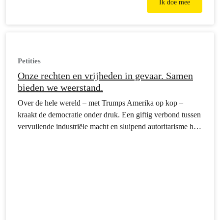
Ik doe mee
Petities
Onze rechten en vrijheden in gevaar. Samen
bieden we weerstand.
Over de hele wereld – met Trumps Amerika op kop –
kraakt de democratie onder druk. Een giftig verbond tussen
vervuilende industriële macht en sluipend autoritarisme holt
de fundamenten van onze samenleving uit. Onze
grondrechten en vrijheden worden aangevallen. Ons
leefmilieu wordt kaalgestript.