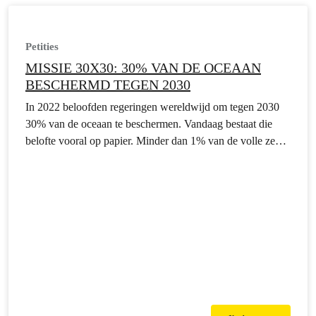
Petities
MISSIE 30X30: 30% VAN DE OCEAAN
BESCHERMD TEGEN 2030
In 2022 beloofden regeringen wereldwijd om tegen 2030
30% van de oceaan te beschermen. Vandaag bestaat die
belofte vooral op papier. Minder dan 1% van de volle zee is
daadwerkelijk beschermd. Het juiste kader is er nochtans:
het VN-Oceaanverdrag dat in 2026 in werking trad na
meer dan 20 jaar onderhandelen. Wat ontbreekt zijn
ambitieuze…