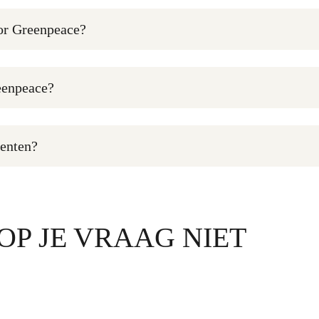
oor Greenpeace?
eenpeace?
denten?
P JE VRAAG NIET