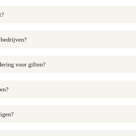
t?
 bedrijven?
ering voor giften?
gen?
zigen?