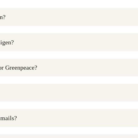
en?
zigen?
oor Greenpeace?
-mails?