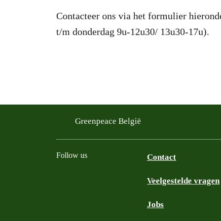
Contacteer ons via het formulier hieron
t/m donderdag 9u-12u30/ 13u30-17u).
Greenpeace België
Follow us
Contact
Veelgestelde vragen
Instagram
Facebook
Bluesky
TikTok
YouTube
Jobs