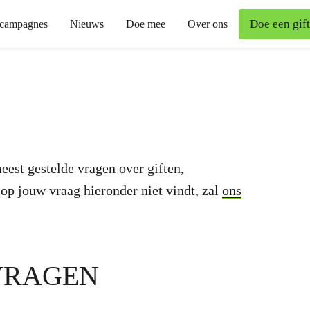
Doe een gift
campagnes
Nieuws
Doe mee
Over ons
est gestelde vragen over giften,
d op jouw vraag hieronder niet vindt, zal
ons
VRAGEN