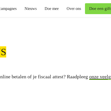
Doe een gift
campagnes
Nieuws
Doe mee
Over ons
S
nline betalen of je fiscaal attest? Raadpleeg
onze veelg