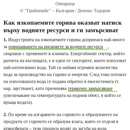
Овчарица
© "Грийнпийс" – България / Деннис Тодоров
Как изкопаемите горива оказват натиск
върху водните ресурси и ги замърсяват
1.
Индустрията на изкопаемите горива допринася най-много
за
повишаването на рисковете за водните ресурси
,
свързани с промените в климата. Енергийният сектор, който
разчита на въглищата, е и един от секторите, които използват
най-интензивно вода. Той си набавя огромни количества
вода за производство на гориво и енергия. След това потокът
на използваната вода се подава обратно в екосистемата (т.
нар. заустване), като причинява
термично замърсяване
(увеличаване на температурата на водния обект, в който се
връща водата).
2.
По време на изгарянето на горивото и образуването на
продукти от горенето се образува влага, която се отделя в
атмосферата – тези процеси водят до
загуба на вода