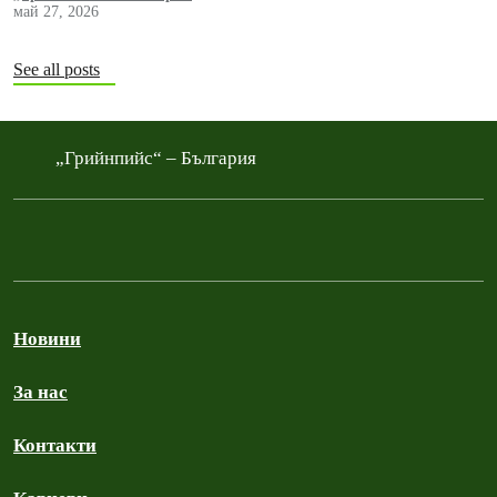
май 27, 2026
See all posts
„Грийнпийс“ – България
Новини
За нас
Контакти