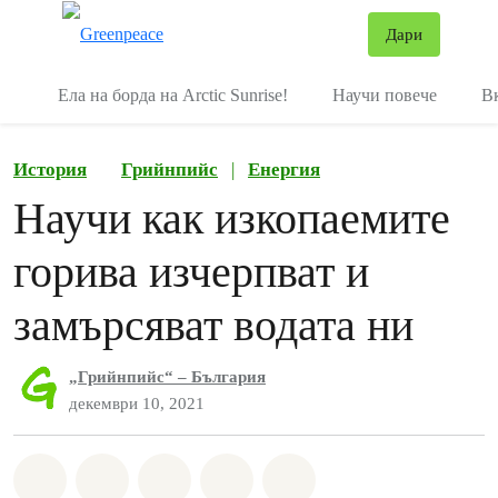
В
Дари
Меню
Ела на борда на Arctic Sunrise!
Научи повече
В
История
Грийнпийс
|
Енергия
Научи как изкопаемите
горива изчерпват и
замърсяват водата ни
„Грийнпийс“ – България
декември 10, 2021
Споделете на Whatsapp
Споделете на Facebook
Споделете на Twitter
Споделете чрез Email
Share on Bluesky