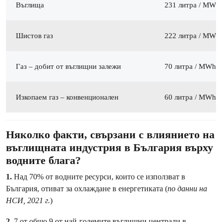
Въглища
231 литра / MWh
Шистов газ
222 литра / MWh
Газ – добит от въглищни залежи
70 литра / MWh
Изкопаем газ – конвенционален
60 литра / MWh
Няколко факти, свързани с влиянието на
въглищната индустрия в България върху
водните блага?
1.
Над 70% от водните ресурси, които се използват в
България, отиват за охлаждане в енергетиката (
по данни на
НСИ, 2021 г.
)
2.
7 от общо 9 от най-големите въглищни централи в