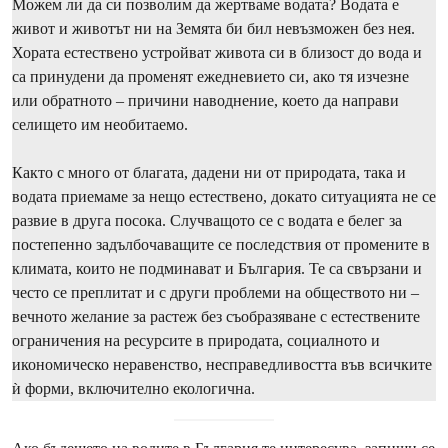
Можем ли да си позволим да жертваме водата? Водата е
живот и животът ни на Земята би бил невъзможен без нея.
Хората естествено устройват живота си в близост до вода и
са принудени да променят ежедневието си, ако тя изчезне
или обратното – причини наводнение, което да направи
селището им необитаемо.
Както с много от благата, дадени ни от природата, така и
водата приемаме за нещо естествено, докато ситуацията не се
развие в друга посока. Случващото се с водата е белег за
постепенно задълбочаващите се последствия от промените в
климата, които не подминават и България. Те са свързани и
често се преплитат и с други проблеми на обществото ни –
вечното желание за растеж без съобразяване с естествените
ограничения на ресурсите в природата, социалното и
икономическо неравенство, несправедливостта във всичките
ѝ форми, включително екологична.