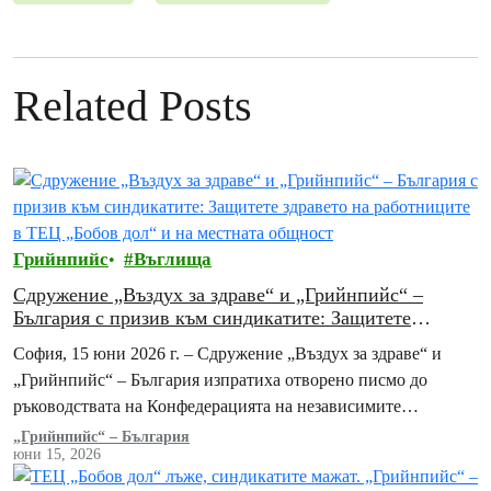
Related Posts
Грийнпийс
Въглища
Сдружение „Въздух за здраве“ и „Грийнпийс“ –
България с призив към синдикатите: Защитете
здравето на работниците в ТЕЦ „Бобов дол“ и на
София, 15 юни 2026 г. – Сдружение „Въздух за здраве“ и
местната общност
„Грийнпийс“ – България изпратиха отворено писмо до
ръководствата на Конфедерацията на независимите
синдикати на България (КНСБ) и на Конфедерацията…
„Грийнпийс“ – България
юни 15, 2026