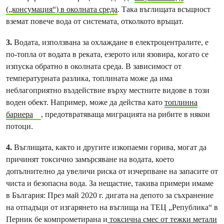
(„консумация“) в околната среда
. Така въглищата всъщност
вземат повече вода от системата, отколкото връщат.
3.
Водата, използвана за охлаждане в електроцентралите, е
по-топла от водата в реката, езерото или язовира, когато се
изпуска обратно в околната среда. В зависимост от
температурната разлика, топлината може да има
неблагоприятно въздействие върху местните видове в този
воден обект. Например, може да действа като
топлинна
бариера
, предотвратяваща миграцията на рибите в някои
потоци.
4.
Въглищата, както и другите изкопаеми горива, могат да
причинят токсично замърсяване на водата, което
допълнително да увеличи риска от изчерпване на запасите от
чиста и безопасна вода. За нещастие, такива примери имаме
в България: През май 2020 г. дигата на депото за съхранение
на отпадъци от изгарянето на въглища на ТЕЦ „Република“ в
Перник бе компрометирана и
токсична смес от тежки метали