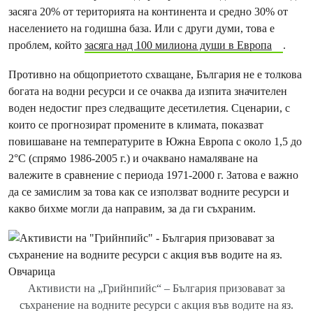
засяга 20% от територията на континента и средно 30% от
населението на годишна база. Или с други думи, това е
проблем, който
засяга над 100 милиона души в Европа
.
Противно на общоприетото схващане, България не е толкова
богата на водни ресурси и се очаква да изпита значителен
воден недостиг през следващите десетилетия. Сценарии, с
които се прогнозират промените в климата, показват
повишаване на температурите в Южна Европа с около 1,5 до
2°C (спрямо 1986-2005 г.) и очаквано намаляване на
валежите в сравнение с периода 1971-2000 г. Затова е важно
да се замислим за това как се използват водните ресурси и
какво бихме могли да направим, за да ги съхраним.
Активисти на „Грийнпийс“ – България призовават за
съхранение на водните ресурси с акция във водите на яз.