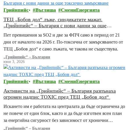
Грийнпийс
Въглища
СмениЕнергията
ТЕЦ „Бобов дол“ лъже, синдикатите мажат.
„Грийнпийс“ – България с нови данни за още
токсично замърсяване
Пет превишения за SO2 и две за ФПЧ само в период от 21
дни от началото на 2026 г. По-токсична от замърсяването от
ТЕЦ „Бобов дол“ е само лъжата, че такова не съществува.
„Грийнпийс“ – България
юни 3, 2026
Грийнпийс
Въглища
СмениЕнергията
Активисти на „Грийнпийс“ – България разпънаха
огромен надпис TOXIC пред ТЕЦ „Бобов дол“
Искането им е работата на централата да бъде ограничена до
не повече от един блок, както и да бъде изготвен ясен план
за енергийна сигурност без зависимост от хронични
замърсители
„Грийнпийс“ – България