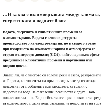
…И каква е взаимовръзката между климата,
енергетиката и водните блага
Водата, енергията и климатичните промени са
взаимосвързани. Водата е ключов ресурс за
производството на електроенергия, но в същото време
при изгарянето на изкопаеми горива в атмосферата се
отделя въглероден диоксид (CO2), чийто парников ефект
предизвиква климатични промени и нарушения във
водния цикъл.
Знаеш ли, че
с многото си големи реки и езера, разпръснати
из Европа, континентът на пръв поглед може да изглежда
незасегнат от проблемите или рисковете, свързани с
недостиг на вода. За съжаление, реалността е друга. Най-
новият
доклад
на Европейската агенция по околната среда
за количеството прясна вода разкрива, че недостигът на вода