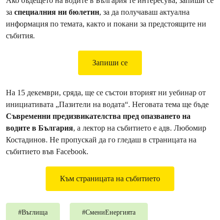
Ако бъдещето на водите в България те интересува, запиши се
за
специалния ни бюлетин
, за да получаваш актуална
информация по темата, както и покани за предстоящите ни
събития.
Запиши се
На 15 декември, сряда, ще се състои вторият ни уебинар от
инициативата „Пазители на водата“. Неговата тема ще бъде
Съвременни предизвикателства пред опазването на
водите в България
, а лектор на събитието е адв. Любомир
Костадинов. Не пропускай да го гледаш в страницата на
събитието във Facebook.
Към страницата на събитието
#
Въглища
#
СмениЕнергията