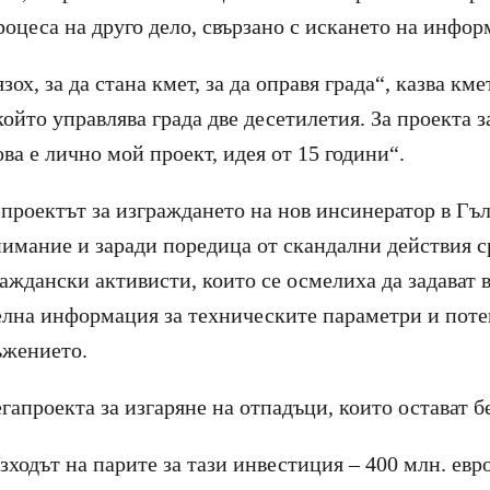
роцеса на друго дело, свързано с искането на инфор
зох, за да стана кмет, за да оправя града“, казва км
ойто управлява града две десетилетия. За проекта 
ова е лично мой проект, идея от 15 години“.
проектът за изграждането на нов инсинератор в Гъ
имание и заради поредица от скандални действия 
аждански активисти, които се осмелиха да задават 
елна информация за техническите параметри и пот
ъжението.
апроекта за изгаряне на отпадъци, които остават бе
зходът на парите за тази инвестиция – 400 млн. евр