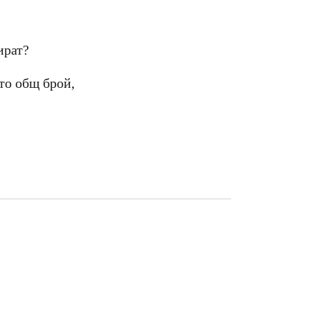
ират?
то общ брой,