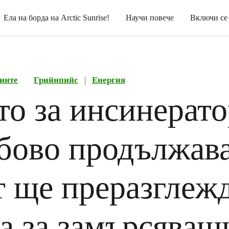
Ела на борда на Arctic Sunrise!
Научи повече
Включи се
иите
Грийнпийс
|
Енергия
то за инсинерато
бово продължава
т ще преразглеж
са за замърсяващ