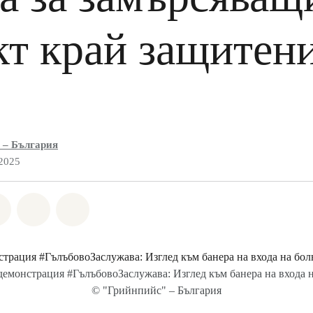
кт край защитен
 – България
 2025
а Whatsapp
лете на Facebook
Споделете на Twitter
Споделете чрез Email
Share on Bluesky
демонстрация #ГълъбовоЗаслужава: Изглед към банера на входа н
© "Грийнпийс" – България