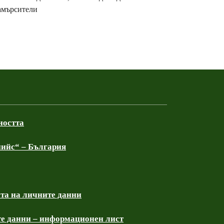
замърсители
ността
ийс“ – България
та на личните данни
е данни – информационен лист