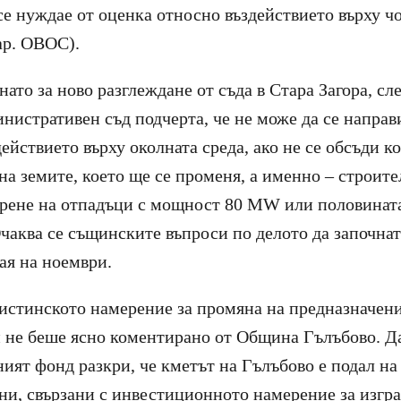
се нуждае от оценка относно въздействието върху ч
ар. ОВОС).
ато за ново разглеждане от съда в Стара Загора, сле
нистративен съд подчерта, че не може да се направ
ействието върху околната среда, ако не се обсъди к
на земите, което ще се променя, а именно – строите
орене на отпадъци с мощност 80 MW или половинат
чаква се същинските въпроси по делото да започнат
ая на ноември.
истинското намерение за промяна на предназначени
 не беше ясно коментирано от Община Гълъбово. Д
ят фонд разкри, че кметът на Гълъбово е подал на
и, свързани с инвестиционното намерение за изгр