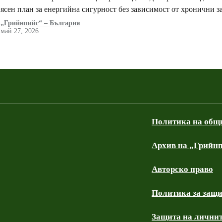
ясен план за енергийна сигурност без зависимост от хронични 
„Грийнпийс“ – България
май 27, 2026
Политика на общ
Архив на „Грийнп
Авторско право
Политика за защи
Защита на личнит