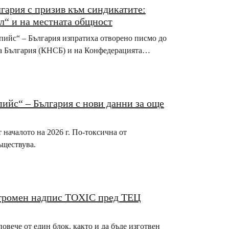
гария с призив към синдикатите:
л“ и на местната общност
нпийс“ – България изпратиха отворено писмо до
на България (КНСБ) и на Конфедерацията…
ийс“ – България с нови данни за още
 началото на 2026 г. По-токсична от
ъществува.
огромен надпис TOXIC пред ТЕЦ
повече от един блок, както и да бъде изготвен