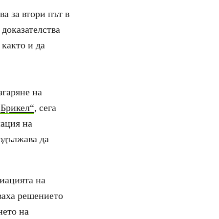
ва за втори път в
 доказателства
 както и да
згаряне на
„Брикел“
, сега
лация на
одължава да
иацията на
лваха решението
нето на