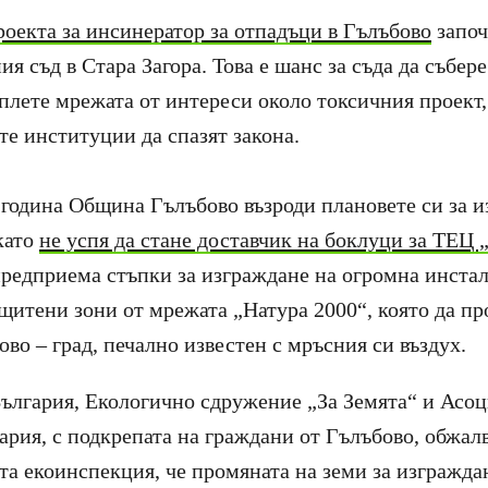
роекта за инсинератор за отпадъци в Гълъбово
започ
 съд в Стара Загора. Това е шанс за съда да събере
зплете мрежата от интереси около токсичния проект,
те институции да спазят закона.
 година Община Гълъбово възроди плановете си за и
като
не успя да стане доставчик на боклуци за ТЕЦ 
предприема стъпки за изграждане на огромна инста
ащитени зони от мрежата „Натура 2000“, която да пр
во – град, печално известен с мръсния си въздух.
ългария, Екологично сдружение „За Земята“ и Асоц
гария, с подкрепата на граждани от Гълъбово, обжа
ата екоинспекция, че промяната на земи за изгражда