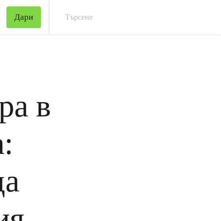
Дари
Тър
ра в
:
да
ия