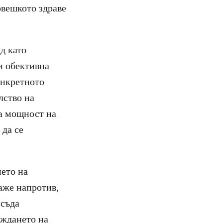
овешкото здраве
д като
и обективна
онкретното
лство на
а мощност на
 да се
ето на
аже напротив,
 съда
аждането на