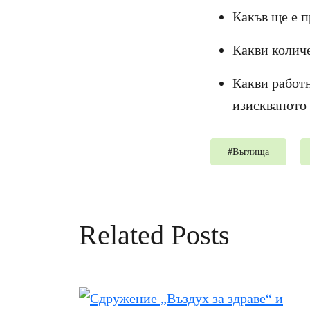
Какъв ще е п
Какви количе
Какви работн
изискваното 
#
Въглища
Related Posts