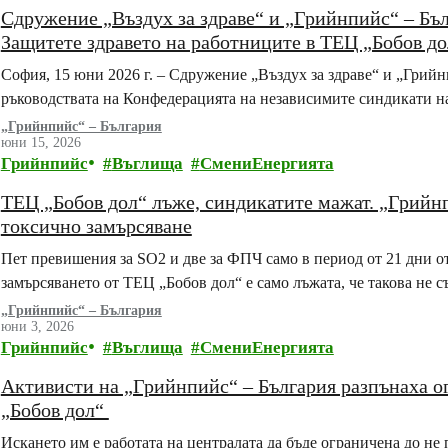
Сдружение „Въздух за здраве“ и „Грийнпийс“ – Бъл
Защитете здравето на работниците в ТЕЦ „Бобов до
София, 15 юни 2026 г. – Сдружение „Въздух за здраве“ и „Грий
ръководствата на Конфедерацията на независимите синдикати 
„Грийнпийс“ – България
юни 15, 2026
Грийнпийс
Въглища
СмениЕнергията
ТЕЦ „Бобов дол“ лъже, синдикатите мажат. „Грийнп
токсично замърсяване
Пет превишения за SO2 и две за ФПЧ само в период от 21 дни от
замърсяването от ТЕЦ „Бобов дол“ е само лъжата, че такова не с
„Грийнпийс“ – България
юни 3, 2026
Грийнпийс
Въглища
СмениЕнергията
Активисти на „Грийнпийс“ – България разпънаха 
„Бобов дол“
Искането им е работата на централата да бъде ограничена до не 