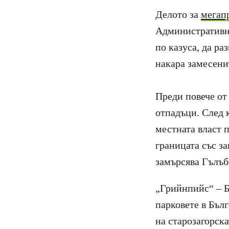
Делото за
мегап
Административния
по казуса, да ра
накара замесени
Преди повече от
отпадъци. След 
местната власт 
границата със з
замърсява Гълъбо
„Грийнпийс“ – Б
парковете в Бъл
на старозагорск