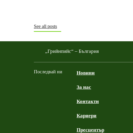
See all posts
„Грийнпийс“ – България
Последвай ни
Новини
За нас
Facebook
Twitter
YouTube
Instagram
Контакти
Кариери
Пресцентър