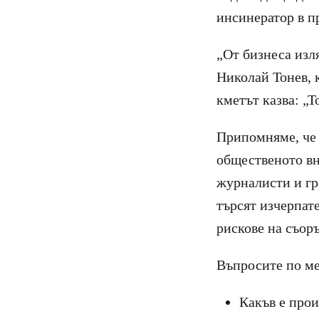
инсинератор в п
„От бизнеса изля
Николай Тонев, к
кметът казва: „Т
Припомняме, че 
общественото вн
журналисти и гр
търсят изчерпат
рискове на съор
Въпросите по мег
Какъв е прои