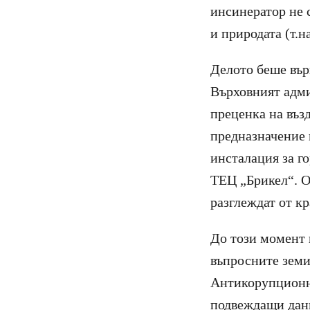
инсинератор не 
и природата (т.н
Делото беше върн
Върховният адми
преценка на възд
предназначение 
инсталация за г
ТЕЦ „Брикел“. О
разглеждат от кр
До този момент 
въпросните земи
Антикорупционни
подвеждащи данн