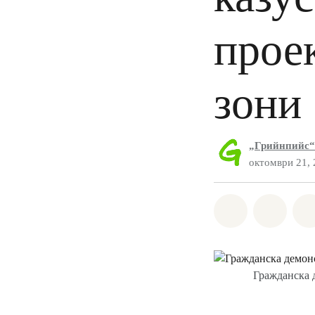
прое
зони
„Грийнпийс“
октомври 21,
Споделете н
Споде
Гражданска 