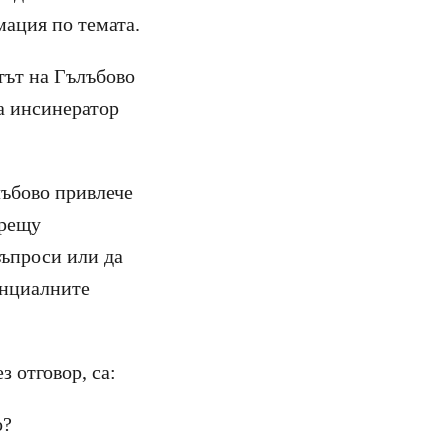
мация по темата.
етът на Гълъбово
за инсинератор
лъбово привлече
срещу
въпроси или да
енциалните
з отговор, са:
о?