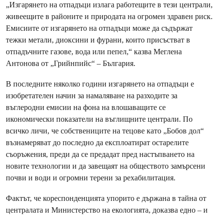
„Изгарянето на отпадъци излага работещите в тези централи,
живеещите в районите и природата на огромен здравен риск.
Емисиите от изгарянето на отпадъци може да съдържат
тежки метали, диоксини и фурани, които присъстват в
отпадъчните газове, вода или пепел,“ казва Меглена
Антонова от „Грийнпийс“ – България.
В последните няколко години изгарянето на отпадъци е
изобретателен начин за намаляване на разходите за
въглеродни емисии на фона на влошаващите се
икономически показатели на въглищните централи. По
всичко личи, че собствениците на тецове като „Бобов дол“
възнамеряват до последно да експлоатират остарелите
съоръжения, преди да се предадат пред настъпването на
новите технологии и да завещаят на обществото замърсени
почви и води и огромни терени за рехабилитация.
Фактът, че кореспонденцията упорито е държана в тайна от
централата и Министерство на екологията, доказва едно – и