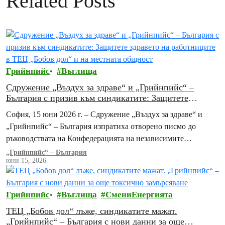
Related Posts
Грийнпийс
Въглища
Сдружение „Въздух за здраве“ и „Грийнпийс“ –
България с призив към синдикатите: Защитете
здравето на работниците в ТЕЦ „Бобов дол“ и на
София, 15 юни 2026 г. – Сдружение „Въздух за здраве“ и
местната общност
„Грийнпийс“ – България изпратиха отворено писмо до
ръководствата на Конфедерацията на независимите
синдикати на България (КНСБ) и на Конфедерацията…
„Грийнпийс“ – България
юни 15, 2026
Грийнпийс
Въглища
СмениЕнергията
ТЕЦ „Бобов дол“ лъже, синдикатите мажат.
„Грийнпийс“ – България с нови данни за още