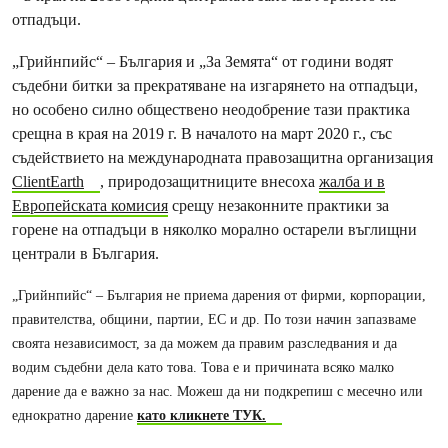
отпадъци.
„Грийнпийс“ – България и „За Земята“ от години водят
съдебни битки за прекратяване на изгарянето на отпадъци,
но особено силно обществено неодобрение тази практика
срещна в края на 2019 г. В началото на март 2020 г., със
съдействието на международната правозащитна организация
ClientEarth
, природозащитниците внесоха
жалба и в
Европейската комисия
срещу незаконните практики за
горене на отпадъци в няколко морално остарели въглищни
централи в България.
„Грийнпийс“ – България не приема дарения от фирми, корпорации,
правителства, общини, партии, ЕС и др. По този начин запазваме
своята независимост, за да можем да правим разследвания и да
водим съдебни дела като това. Това е и причината всяко малко
дарение да е важно за нас. Можеш да ни подкрепиш с месечно или
еднократно дарение
като кликнете ТУК.