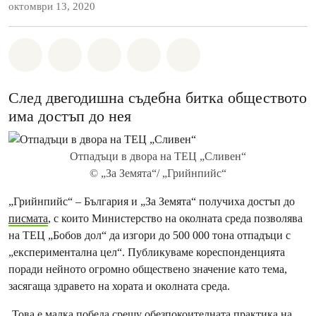
октомври 13, 2020
Споделете на Whatsapp
Споделете на Facebook
Споделете на Twitter
Споделете чрез Email
Share on Bluesky
След двегодишна съдебна битка обществото
има достъп до нея
Отпадъци в двора на ТЕЦ „Сливен“
© „За Земята“/ „Грийнпийс“
„Грийнпийс“ – България и „За Земята“ получиха достъп до
писмата
, с които Министерство на околната среда позволява
на ТЕЦ „Бобов дол“ да изгори до 500 000 тона отпадъци с
„експериментална цел“. Публикуваме кореспонденцията
поради нейното огромно обществено значение като тема,
засягаща здравето на хората и околната среда.
„Това е малка победа срещу обезпокоителната практика на