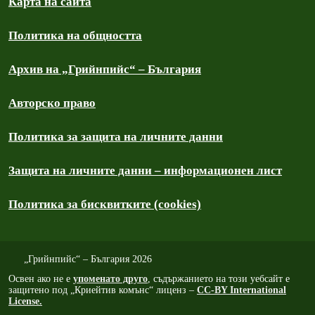
Карта на сайта
Политика на общността
Архив на „Грийнпийс“ – България
Авторско право
Политика за защита на личните данни
Защита на личните данни – информационен лист
Политика за бисквитките (cookies)
„Грийнпийс“ – България 2026
Освен ако не е
упоменато друго
, съдържанието на този уебсайт е
защитено под „Криейтив комънс“ лиценз –
CC-BY International
License.