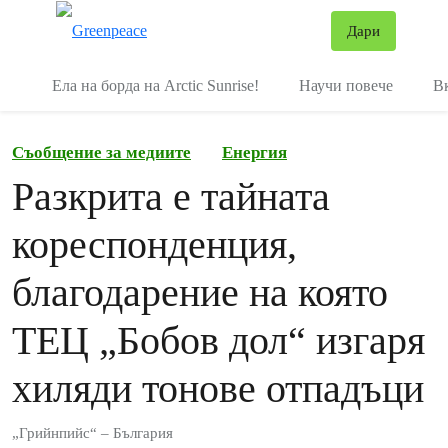
В
Дари
Меню
Ела на борда на Arctic Sunrise!
Научи повече
В
Съобщение за медиите
Енергия
Разкрита е тайната
кореспонденция,
благодарение на която
ТЕЦ „Бобов дол“ изгаря
хиляди тонове отпадъци
„Грийнпийс“ – България