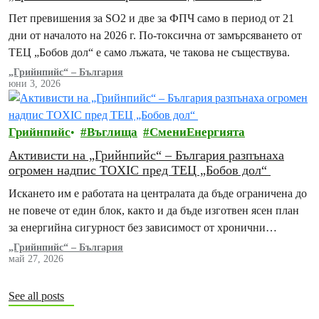
токсично замърсяване
Пет превишения за SO2 и две за ФПЧ само в период от 21
дни от началото на 2026 г. По-токсична от замърсяването от
ТЕЦ „Бобов дол“ е само лъжата, че такова не съществува.
„Грийнпийс“ – България
юни 3, 2026
Грийнпийс
Въглища
СмениЕнергията
Активисти на „Грийнпийс“ – България разпънаха
огромен надпис TOXIC пред ТЕЦ „Бобов дол“
Искането им е работата на централата да бъде ограничена до
не повече от един блок, както и да бъде изготвен ясен план
за енергийна сигурност без зависимост от хронични
замърсители
„Грийнпийс“ – България
май 27, 2026
See all posts