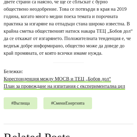
двете страни са наясно, че ще се сблъскат с бурно
обществено неодобрение. Това се потвърди в края на 2019
година, когато много медии поеха темата и порочната
практика за изгаряне на отпадъци стана широко известна. В
крайна сметка общественият натиск накара ТЕЦ „Бобов дол“
да се откажат от изгарянето. Положителната тенденция е, че
веднъж добре информирано, общество може да доведе до
край промяната, от която всички имаме нужда.
Бележки:
Кореспонденция между МОСВ и ТЕЦ „Бобов дол“
План за провеждане на изпитания с експериментална цел
#
Въглища
#
СмениЕнергията