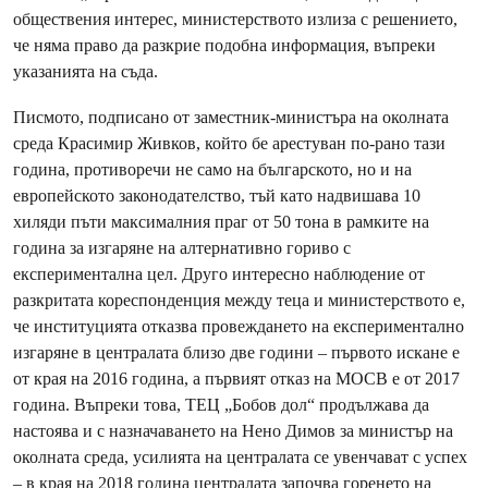
обществения интерес, министерството излиза с решението,
че няма право да разкрие подобна информация, въпреки
указанията на съда.
Писмото, подписано от заместник-министъра на околната
среда Красимир Живков, който бе арестуван по-рано тази
година, противоречи не само на българското, но и на
европейското законодателство, тъй като надвишава 10
хиляди пъти максималния праг от 50 тона в рамките на
година за изгаряне на алтернативно гориво с
експериментална цел. Друго интересно наблюдение от
разкритата кореспонденция между теца и министерството е,
че институцията отказва провеждането на експериментално
изгаряне в централата близо две години – първото искане е
от края на 2016 година, а първият отказ на МОСВ е от 2017
година. Въпреки това, ТЕЦ „Бобов дол“ продължава да
настоява и с назначаването на Нено Димов за министър на
околната среда, усилията на централата се увенчават с успех
– в края на 2018 година централата започва горенето на