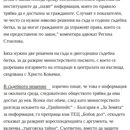
институциите да „пазят“ информация, която по правило
трябва да е достъпна за гражданите. Случаят е показателен,
че често са нужни няколко решения на съда и години съдебна
битка, за да могат гражданите да упражнят права, които са
им предостaвени по закон,“ коментира адвокат Регина
Стоилова.
Бяха нужни две решения на съда и двегодишна съдебна
битка, за да разкрие министерството писмото, с което се
разрешава изгарянето на отпадъци в централата на въглища,
свързвана с Христо Ковачки.
В съдебното решение
изрично пише, че това е информация
за околната среда, следователно обществото трябва да има
достъп до нея. Всеки път обаче, след като министерството
разгледа искането на „Грийнпийс“ – България и „За Земята“
за информация, го препраща към ТЕЦ „Бобов дол“, откъдето
отказват да разкрият кореспонденцията с аргумента, че
включва „търговска тайна“. Съответно, вместо да защити