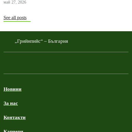
май 27, 2026
See all posts
„Грийнпийс“ – България
Новини
За нас
Контакти
Кариери