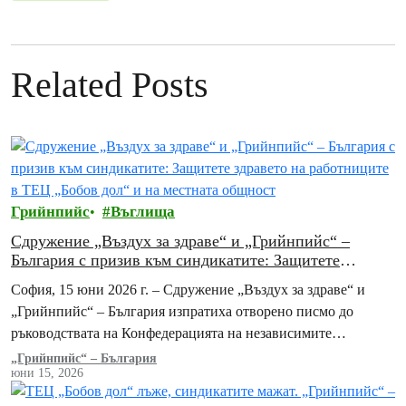
Related Posts
Грийнпийс
Въглища
Сдружение „Въздух за здраве“ и „Грийнпийс“ –
България с призив към синдикатите: Защитете
здравето на работниците в ТЕЦ „Бобов дол“ и на
София, 15 юни 2026 г. – Сдружение „Въздух за здраве“ и
местната общност
„Грийнпийс“ – България изпратиха отворено писмо до
ръководствата на Конфедерацията на независимите
синдикати на България (КНСБ) и на Конфедерацията…
„Грийнпийс“ – България
юни 15, 2026