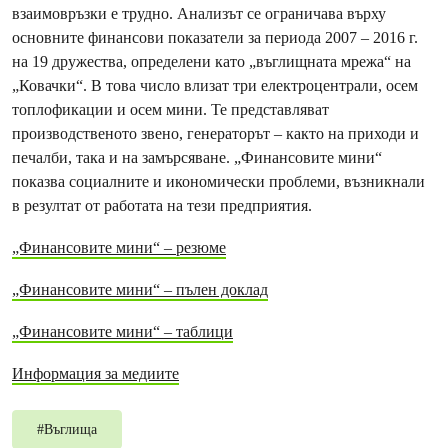
взаимовръзки е трудно. Анализът се ограничава върху
основните финансови показатели за периода 2007 – 2016 г.
на 19 дружества, определени като „въглищната мрежа“ на
„Ковачки“. В това число влизат три електроцентрали, осем
топлофикации и осем мини. Те представляват
производственото звено, генераторът – както на приходи и
печалби, така и на замърсяване. „Финансовите мини“
показва социалните и икономически проблеми, възникнали
в резултат от работата на тези предприятия.
„Финансовите мини“ – резюме
„Финансовите мини“ – пълен доклад
„Финансовите мини“ – таблици
Информация за медиите
#
Въглища