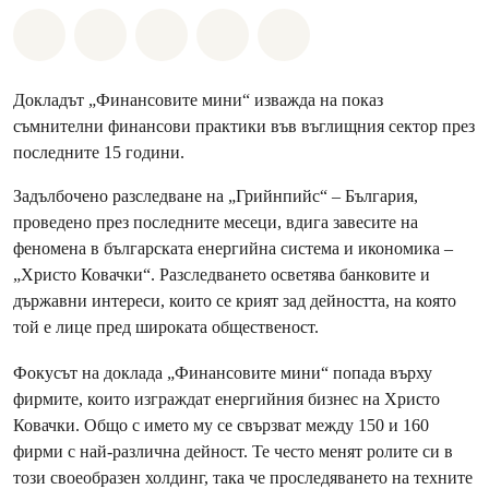
Споделете на Whatsapp
Споделете на Facebook
Споделете на Twitter
Споделете чрез Email
Share on Bluesky
Докладът „Финансовите мини“ изважда на показ
съмнителни финансови практики във въглищния сектор през
последните 15 години.
Задълбочено разследване на „Грийнпийс“ – България,
проведено през последните месеци, вдига завесите на
феномена в българската енергийна система и икономика –
„Христо Ковачки“. Разследването осветява банковите и
държавни интереси, които се крият зад дейността, на която
той е лице пред широката общественост.
Фокусът на доклада „Финансовите мини“ попада върху
фирмите, които изграждат енергийния бизнес на Христо
Ковачки. Общо с името му се свързват между 150 и 160
фирми с най-различна дейност. Те често менят ролите си в
този своеобразен холдинг, така че проследяването на техните