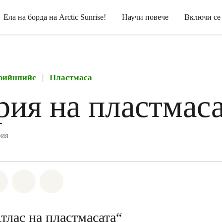
Ела на борда на Arctic Sunrise!
Научи повече
Включи се
рийнпийс
|
Пластмаса
рия на пластмас
рия
а Whatsapp
лете на Facebook
Споделете на Twitter
Споделете чрез Email
Share on Bluesky
Атлас на пластмасата“