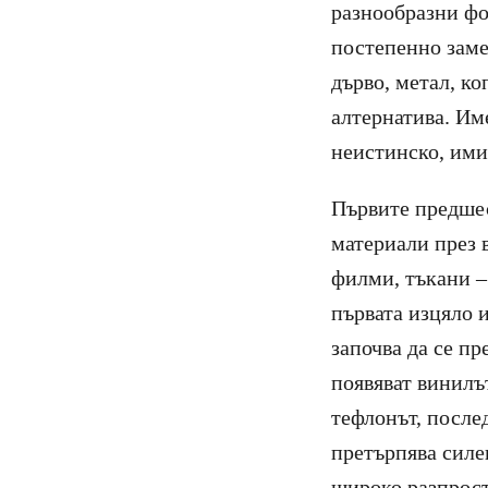
разнообразни фо
постепенно заме
дърво, метал, ко
алтернатива. Им
неистинско, ими
Първите предшес
материали през 
филми, тъкани –
първата изцяло 
започва да се пр
появяват винилъ
тефлонът, после
претърпява силе
широко разпрост