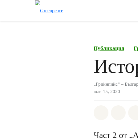
Публикация
Г
Исто
„Грийнпийс“ – Бълга
юли 15, 2020
Споделете н
Споде
Част 2 от „