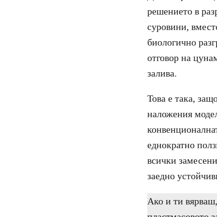
решението в раз
суровини, вмест
биологично разг
отговор на цуна
залива.
Това е така, за
наложения модел
конвенционалнат
еднократно полз
всички замесени
заедно устойчив
Ако и ти вярваш,
пластмасовото з