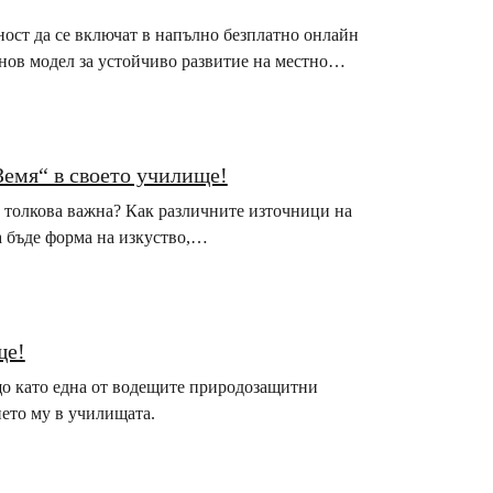
ост да се включат в напълно безплатно онлайн
 нов модел за устойчиво развитие на местно…
Земя“ в своето училище!
е толкова важна? Как различните източници на
а бъде форма на изкуство,…
ще!
що като една от водещите природозащитни
нето му в училищата.