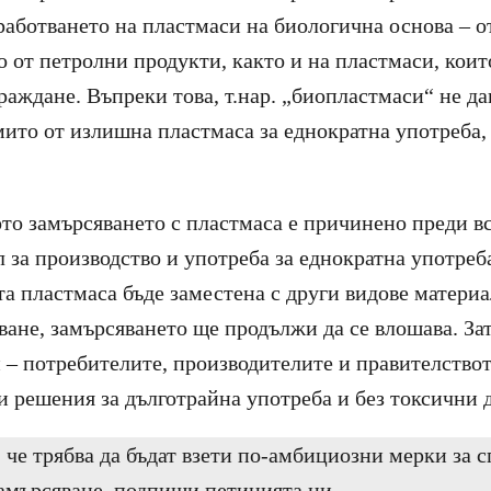
работването на пластмаси на биологична основа – о
о от петролни продукти, както и на пластмаси, коит
раждане. Въпреки това, т.нар. „биопластмаси“ не да
мито от излишна пластмаса за еднократна употреба,
щото замърсяването с пластмаса е причинено преди в
 за производство и употреба за еднократна употреб
а пластмаса бъде заместена с други видове материа
ване, замърсяването ще продължи да се влошава. За
 – потребителите, производителите и правителствот
и решения за дълготрайна употреба и без токсични 
 че трябва да бъдат взети по-амбициозни мерки за с
амърсяване,
подпиши петицията ни
.