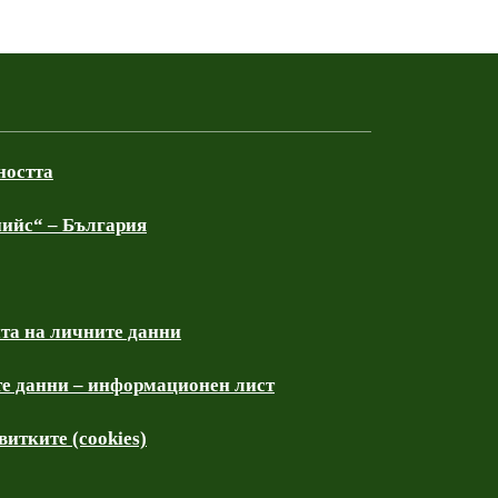
ността
ийс“ – България
та на личните данни
е данни – информационен лист
итките (cookies)