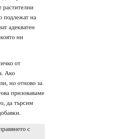
т растителни
о подлежат на
ват адекватен
 която ни
сичко от
а. Ако
ли, но отново за
това призоваваме
о, да търсим
добавки.
правянето с