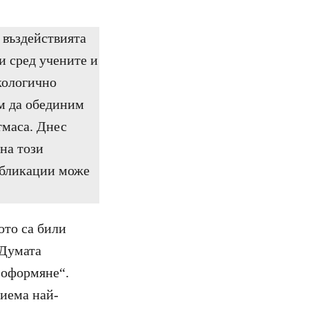
 въздействията
и сред учените и
кологично
им да обединим
тмаса. Днес
 на този
убликации може
ото са били
 Думата
а оформяне“.
риема най-