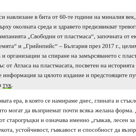
и навлизане в бита от 60-те години на миналия век,
ърху околната среда и здравето предизвикват тревог
ампанията „Свободни от пластмаса“, започната от е
емята“ и „Грийнпийс“ – България през 2017 г., цел
а и организации за спиране на замърсяването с плас
с от Атласа на пластмасата, посветен на историята
е информация за цялото издание и предстоящите п
а
тук
.
ата ера, в която се намираме днес, глината и стъкл
ито могат да възприемат почти всяка желана форма.
от старогръцки и означава именно „гъвкав, лесен з
екота, устойчивост, гъвкавост и способност да възп