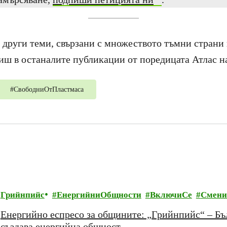
и други теми, свързани с множеството тъмни страни 
ш в останалите публикации от поредицата Атлас на
#
СвободниОтПластмаса
Грийнпийс
ЕнергийниОбщности
ВключиСе
Смени
Енергийно еспресо за общините: „Грийнпийс“ – Бъл
създава енергийна общност