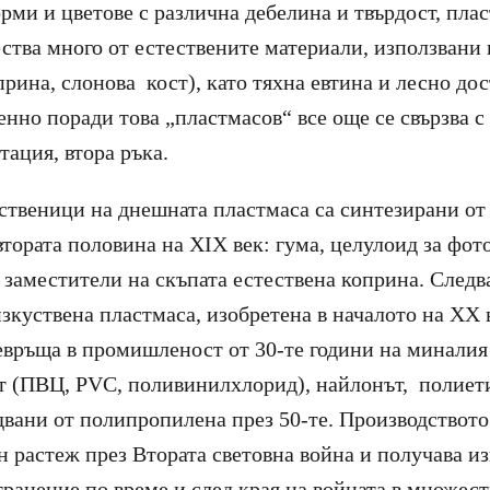
рми и цветове с различна дебелина и твърдост, пла
ства много от естествените материали, използвани в
прина, слонова кост), като тяхна евтина и лесно до
енно поради това „пластмасов“ все още се свързва с
тация, втора ръка.
твеници на днешната пластмаса са синтезирани от
втората половина на XIX век: гума, целулоид за фот
 заместители на скъпата естествена коприна. Следв
изкуствена пластмаса, изобретена в началото на XX 
евръща в промишленост от 30-те години на миналия 
т (ПВЦ, PVC, поливинилхлорид), найлонът, полиет
двани от полипропилена през 50-те. Производството
н растеж през Втората световна война и получава 
ранение по време и след края на войната в множес