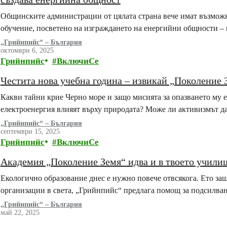
Общинските администрации от цялата страна вече имат възможн
обучение, посветено на изграждането на енергийни общности –
„Грийнпийс“ – България
октомври 6, 2025
Грийнпийс
ВключиСе
Честита нова учебна година – извикай „Поколение 
Какви тайни крие Черно море и защо мисията за опазването му 
електроенергия влияят върху природата? Може ли активизмът д
„Грийнпийс“ – България
септември 15, 2025
Грийнпийс
ВключиСе
Академия „Поколение Земя“ идва и в твоето учили
Екологично образование днес е нужно повече отвсякога. Ето за
организации в света, „Грийнпийс“ предлага помощ за подсилва
„Грийнпийс“ – България
май 22, 2025