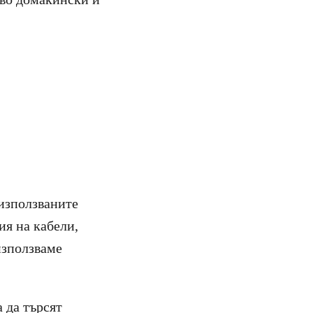
използваните
ия на кабели,
използваме
 да търсят