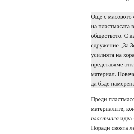
Още с масовото с
на пластмасата в
обществото. С к
сдружение „За З
усилията на хор
представяме откъ
материал. Повеч
да бъде намерен
Преди пластмасов
материалите, ко
пластмаса
идва 
Поради своята л