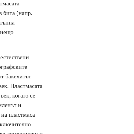
стмасата
 бита (напр.
стъпна
 нещо
 естествени
ографските
ат бакелитът –
век. Пластмасата
век, когато се
иленът и
 на пластмаса
изключително
тво домакински и