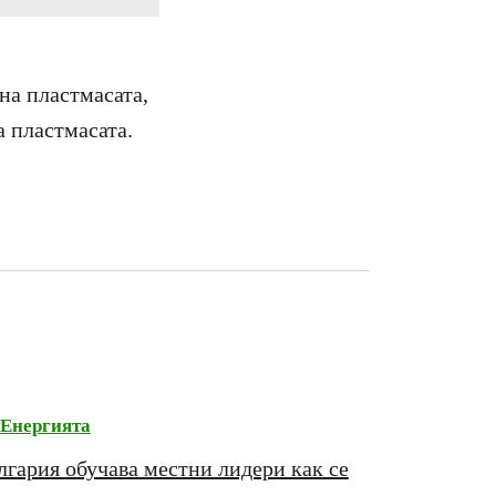
на пластмасата,
 пластмасата.
Енергията
гария обучава местни лидери как се