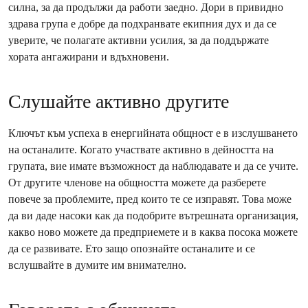
силна, за да продължи да работи заедно. Дори в привидно
здрава група е добре да подхранвате екипния дух и да се
уверите, че полагате активни усилия, за да поддържате
хората ангажирани и вдъхновени.
Слушайте активно другите
Ключът към успеха в енергийната общност е в изслушването
на останалите. Когато участвате активно в дейността на
групата, вие имате възможност да наблюдавате и да се учите.
От другите членове на общността можете да разберете
повече за проблемите, пред които те се изправят. Това може
да ви даде насоки как да подобрите вътрешната организация,
какво ново можете да предприемете и в каква посока можете
да се развивате. Ето защо опознайте останалите и се
вслушвайте в думите им внимателно.