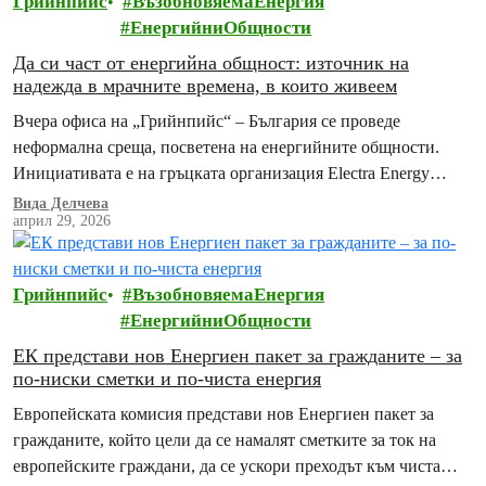
Грийнпийс
ВъзобновяемаЕнергия
ЕнергийниОбщности
Да си част от енергийна общност: източник на
надежда в мрачните времена, в които живеем
Вчера офиса на „Грийнпийс“ – България се проведе
неформална среща, посветена на енергийните общности.
Инициативата е на гръцката организация Electra Energy
Cooperative съвместно с „Грийнпийс“ – България и
Вида Делчева
април 29, 2026
Енергийна агенция…
Грийнпийс
ВъзобновяемаЕнергия
ЕнергийниОбщности
ЕК представи нов Енергиен пакет за гражданите – за
по-ниски сметки и по-чиста енергия
Европейската комисия представи нов Енергиен пакет за
гражданите, който цели да се намалят сметките за ток на
европейските граждани, да се ускори преходът към чиста