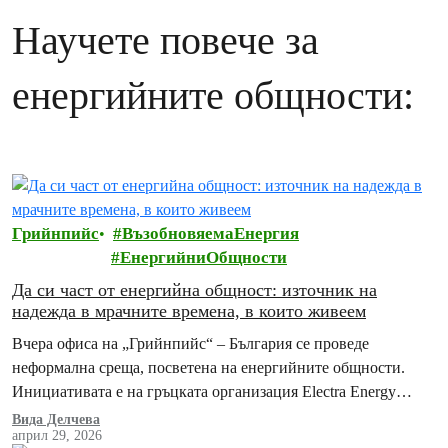
Научете повече за
енергийните общности:
Грийнпийс
ВъзобновяемаЕнергия
ЕнергийниОбщности
Да си част от енергийна общност: източник на
надежда в мрачните времена, в които живеем
Вчера офиса на „Грийнпийс“ – България се проведе
неформална среща, посветена на енергийните общности.
Инициативата е на гръцката организация Electra Energy
Cooperative съвместно с „Грийнпийс“ – България и
Вида Делчева
април 29, 2026
Енергийна агенция…