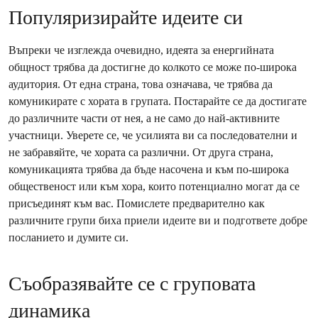
Популяризирайте идеите си
Въпреки че изглежда очевидно, идеята за енергийната
общност трябва да достигне до колкото се може по-широка
аудитория. От една страна, това означава, че трябва да
комуникирате с хората в групата. Постарайте се да достигате
до различните части от нея, а не само до най-активните
участници. Уверете се, че усилията ви са последователни и
не забравяйте, че хората са различни. От друга страна,
комуникацията трябва да бъде насочена и към по-широка
общественост или към хора, които потенциално могат да се
присъединят към вас. Помислете предварително как
различните групи биха приели идеите ви и подгответе добре
посланието и думите си.
Съобразявайте се с груповата
динамика