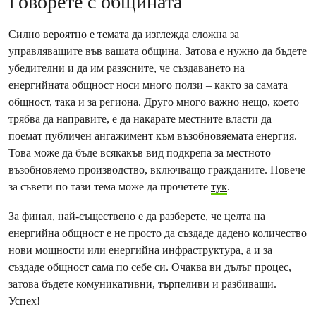
Говорете с общината
Силно вероятно е темата да изглежда сложна за
управляващите във вашата община. Затова е нужно да бъдете
убедителни и да им разясните, че създаването на
енергийната общност носи много ползи – както за самата
общност, така и за региона. Друго много важно нещо, което
трябва да направите, е да накарате местните власти да
поемат публичен ангажимент към възобновяемата енергия.
Това може да бъде всякакъв вид подкрепа за местното
възобновяемо производство, включващо гражданите. Повече
за съвети по тази тема може да прочетете
тук
.
За финал, най-съществено е да разберете, че целта на
енергийна общност е не просто да създаде дадено количество
нови мощности или енергийна инфраструктура, а и за
създаде общност сама по себе си. Очаква ви дълъг процес,
затова бъдете комуникативни, търпеливи и разбиващи.
Успех!