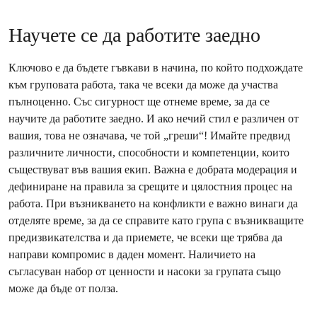
Научете се да работите заедно
Ключово е да бъдете гъвкави в начина, по който подхождате
към груповата работа, така че всеки да може да участва
пълноценно. Със сигурност ще отнеме време, за да се
научите да работите заедно. И ако нечий стил е различен от
вашия, това не означава, че той „греши“! Имайте предвид
различните личности, способности и компетенции, които
съществуват във вашия екип. Важна е добрата модерация и
дефиниране на правила за срещите и цялостния процес на
работа. При възникването на конфликти е важно винаги да
отделяте време, за да се справите като група с възникващите
предизвикателства и да приемете, че всеки ще трябва да
направи компромис в даден момент. Наличието на
съгласуван набор от ценности и насоки за групата също
може да бъде от полза.