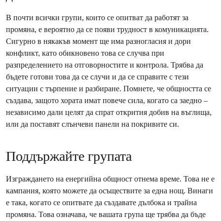
В почти всички групи, които се опитват да работят за
промяна, е вероятно да се появи трудност в комуникацията.
Сигурно в някакъв момент ще има разногласия и дори
конфликт, като обикновено това се случва при
разпределението на отговорностите и контрола. Трябва да
бъдете готови това да се случи и да се справите с тези
ситуации с търпение и разбиране. Помнете, че общността се
създава, защото хората имат повече сила, когато са заедно –
независимо дали целят да спрат открития добив на въглища,
или да поставят слънчеви панели на покривите си.
Поддържайте групата
Изграждането на енергийна общност отнема време. Това не е
кампания, която можете да осъществите за една нощ. Винаги
е така, когато се опитвате да създавате дълбока и трайна
промяна. Това означава, че вашата група ще трябва да бъде