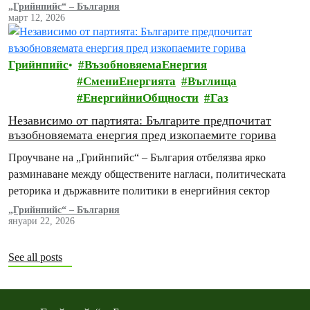
енергия и да се предложат…
„Грийнпийс“ – България
март 12, 2026
Грийнпийс
ВъзобновяемаЕнергия
СмениЕнергията
Въглища
ЕнергийниОбщности
Газ
Независимо от партията: Българите предпочитат
възобновяемата енергия пред изкопаемите горива
Проучване на „Грийнпийс“ – България отбелязва ярко
разминаване между обществените нагласи, политическата
реторика и държавните политики в енергийния сектор
„Грийнпийс“ – България
януари 22, 2026
See all posts