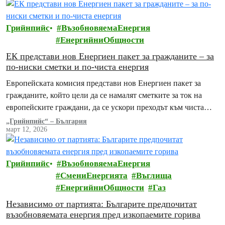
Грийнпийс
ВъзобновяемаЕнергия
ЕнергийниОбщности
ЕК представи нов Енергиен пакет за гражданите – за
по-ниски сметки и по-чиста енергия
Европейската комисия представи нов Енергиен пакет за
гражданите, който цели да се намалят сметките за ток на
европейските граждани, да се ускори преходът към чиста
енергия и да се предложат…
„Грийнпийс“ – България
март 12, 2026
Грийнпийс
ВъзобновяемаЕнергия
СмениЕнергията
Въглища
ЕнергийниОбщности
Газ
Независимо от партията: Българите предпочитат
възобновяемата енергия пред изкопаемите горива