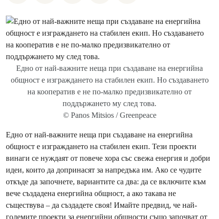
Едно от най-важните неща при създаване на енергийна
общност е изграждането на стабилен екип. Но създаването
на кооператив е не по-малко предизвикателно от
поддържането му след това.
© Panos Mitsios / Greenpeace
Едно от най-важните неща при създаване на енергийна
общност е изграждането на стабилен екип. Тези проекти
винаги се нуждаят от повече хора със свежа енергия и добри
идеи, които да допринасят за напредъка им. Ако се чудите
откъде да започнете, вариантите са два: да се включите към
вече създадена енергийна общност, а ако такава не
съществува – да създадете своя! Имайте предвид, че най-
големите проекти за енергийни общности също започват от