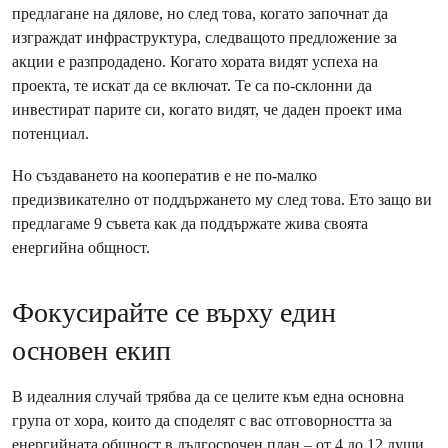
предлагане на дялове, но след това, когато започнат да
изграждат инфраструктура, следващото предложение за
акции е разпродадено. Когато хората видят успеха на
проекта, те искат да се включат. Те са по-склонни да
инвестират парите си, когато видят, че даден проект има
потенциал.
Но създаването на кооператив е не по-малко
предизвикателно от поддържането му след това. Ето защо ви
предлагаме 9 съвета как да поддържате жива своята
енергийна общност.
Фокусирайте се върху един
основен екип
В идеалния случай трябва да се целите към една основна
група от хора, които да споделят с вас отговорността за
енергийната общност в дългосрочен план – от 4 до 12 души