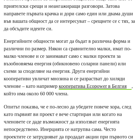
приятелски срещи и неангажиращи разговори. Затова
направете първата крачка и дори само един или двама души
във вашата общност да се интересуват – срещнете се с тях, за
да обсъдите идеите си.
Енергийните общности могат да бъдат в различна форма и
различни по размер. Някои са сравнително малки, имат по-
малко членове и се занимават само с малки проекти за
възобновяема енергия (обикновено соларни панели) или
схеми за споделяне на енергия. Други енергийни
кооперативи увличат мнозина и се разрастват до хиляди
членове – като например
кооператива Ecopower в Белгия
,
който има около 60 000 члена.
Опитът показва, че е по-лесно да убедите повече хора, след
като първият ви проект е вече стартиран или когато на
членовете се даде възможност да използват енергията
непосредствено. Инерцията се натрупва сама. Често
проектите се затрудняват да продадат акции при първото си