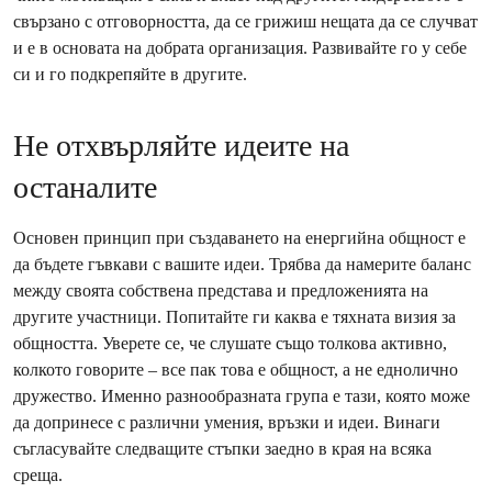
свързано с отговорността, да се грижиш нещата да се случват
и е в основата на добрата организация. Развивайте го у себе
си и го подкрепяйте в другите.
Не отхвърляйте идеите на
останалите
Основен принцип при създаването на енергийна общност е
да бъдете гъвкави с вашите идеи. Трябва да намерите баланс
между своята собствена представа и предложенията на
другите участници. Попитайте ги каква е тяхната визия за
общността. Уверете се, че слушате също толкова активно,
колкото говорите – все пак това е общност, а не еднолично
дружество. Именно разнообразната група е тази, която може
да допринесе с различни умения, връзки и идеи. Винаги
съгласувайте следващите стъпки заедно в края на всяка
среща.