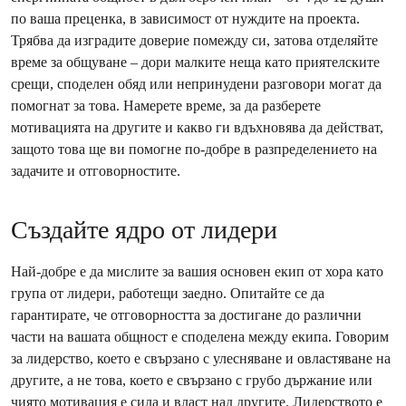
по ваша преценка, в зависимост от нуждите на проекта.
Трябва да изградите доверие помежду си, затова отделяйте
време за общуване – дори малките неща като приятелските
срещи, споделен обяд или непринудени разговори могат да
помогнат за това. Намерете време, за да разберете
мотивацията на другите и какво ги вдъхновява да действат,
защото това ще ви помогне по-добре в разпределението на
задачите и отговорностите.
Създайте ядро от лидери
Най-добре е да мислите за вашия основен екип от хора като
група от лидери, работещи заедно. Опитайте се да
гарантирате, че отговорността за достигане до различни
части на вашата общност е споделена между екипа. Говорим
за лидерство, което е свързано с улесняване и овластяване на
другите, а не това, което е свързано с грубо държание или
чиято мотивация е сила и власт над другите. Лидерството е