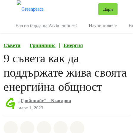
В
Дари
Меню
Ела на борда на Arctic Sunrise!
Научи повече
В
Съвети
Грийнпийс
|
Енергия
9 съвета как да
поддържате жива своята
енергийна общност
„Грийнпийс“ – България
март 1, 2023
Споделете на Whatsapp
Споделете на Facebook
Споделете на Twitter
Споделете чрез Email
Share on Bluesky