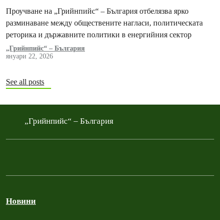
Проучване на „Грийнпийс“ – България отбелязва ярко
разминаване между обществените нагласи, политическата
реторика и държавните политики в енергийния сектор
„Грийнпийс“ – България
януари 22, 2026
See all posts
„Грийнпийс“ – България
Новини