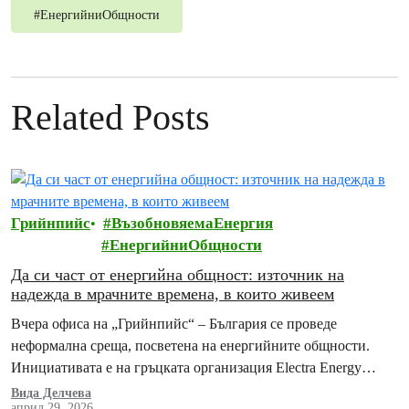
#
ЕнергийниОбщности
Related Posts
Грийнпийс
ВъзобновяемаЕнергия
ЕнергийниОбщности
Да си част от енергийна общност: източник на
надежда в мрачните времена, в които живеем
Вчера офиса на „Грийнпийс“ – България се проведе
неформална среща, посветена на енергийните общности.
Инициативата е на гръцката организация Electra Energy
Cooperative съвместно с „Грийнпийс“ – България и
Вида Делчева
април 29, 2026