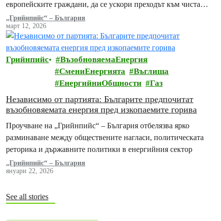
европейските граждани, да се ускори преходът към чиста
енергия и да се предложат…
„Грийнпийс“ – България
март 12, 2026
Грийнпийс
ВъзобновяемаЕнергия
СмениЕнергията
Въглища
ЕнергийниОбщности
Газ
Независимо от партията: Българите предпочитат
възобновяемата енергия пред изкопаемите горива
Проучване на „Грийнпийс“ – България отбелязва ярко
разминаване между обществените нагласи, политическата
реторика и държавните политики в енергийния сектор
„Грийнпийс“ – България
януари 22, 2026
See all stories