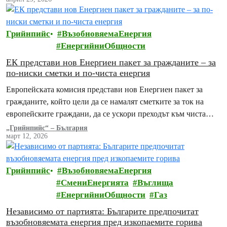
Енергийна агенция…
Грийнпийс
ВъзобновяемаЕнергия
ЕнергийниОбщности
ЕК представи нов Енергиен пакет за гражданите – за
по-ниски сметки и по-чиста енергия
Европейската комисия представи нов Енергиен пакет за
гражданите, който цели да се намалят сметките за ток на
европейските граждани, да се ускори преходът към чиста
енергия и да се предложат…
„Грийнпийс“ – България
март 12, 2026
Грийнпийс
ВъзобновяемаЕнергия
СмениЕнергията
Въглища
ЕнергийниОбщности
Газ
Независимо от партията: Българите предпочитат
възобновяемата енергия пред изкопаемите горива