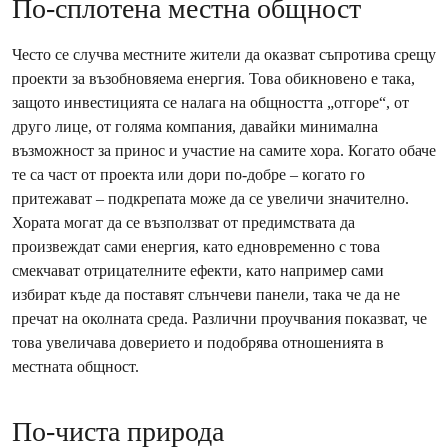
По-сплотена местна общност
Често се случва местните жители да оказват съпротива срещу
проекти за възобновяема енергия. Това обикновено е така,
защото инвестицията се налага на общността „отгоре“, от
друго лице, от голяма компания, давайки минимална
възможност за принос и участие на самите хора. Когато обаче
те са част от проекта или дори по-добре – когато го
притежават – подкрепата може да се увеличи значително.
Хората могат да се възползват от предимствата да
произвеждат сами енергия, като едновременно с това
смекчават отрицателните ефекти, като например сами
избират къде да поставят слънчеви панели, така че да не
пречат на околната среда. Различни проучвания показват, че
това увеличава доверието и подобрява отношенията в
местната общност.
По-чиста природа