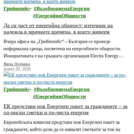
Грийнпийс
ВъзобновяемаЕнергия
ЕнергийниОбщности
Да си част от енергийна общност: източник на
надежда в мрачните времена, в които живеем
Вчера офиса на „Грийнпийс“ – България се проведе
неформална среща, посветена на енергийните общности.
Инициативата е на гръцката организация Electra Energy
Cooperative съвместно с „Грийнпийс“ – България и
Вида Делчева
април 29, 2026
Енергийна агенция…
Грийнпийс
ВъзобновяемаЕнергия
ЕнергийниОбщности
ЕК представи нов Енергиен пакет за гражданите – за
по-ниски сметки и по-чиста енергия
Европейската комисия представи нов Енергиен пакет за
гражданите, който цели да се намалят сметките за ток на