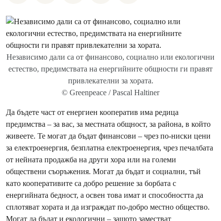
Независимо дали са от финансово, социално или екологични
естество, предимствата на енергийните общности ги правят
привлекателни за хората.
© Greenpeace / Pascal Haltiner
Да бъдете част от енергиен кооператив има редица
предимства – за вас, за местната общност, за района, в който
живеете. Те могат да бъдат финансови – чрез по-ниски цени
за електроенергия, безплатна електроенергия, чрез печалбата
от нейната продажба на други хора или на големи
обществени съоръжения. Могат да бъдат и социални, тъй
като кооперативите са добро решение за борбата с
енергийната бедност, а освен това имат и способността да
сплотяват хората и да изграждат по-добро местно общество.
Могат да бъдат и екологични – защото заместват