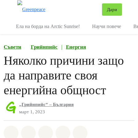
В
Дари
Меню
Ела на борда на Arctic Sunrise!
Научи повече
В
Съвети
Грийнпийс
|
Енергия
Няколко причини защо
да направите своя
енергийна общност
„Грийнпийс“ – България
март 1, 2023
Споделете на Whatsapp
Споделете на Facebook
Споделете на Twitter
Споделете чрез Email
Share on Bluesky