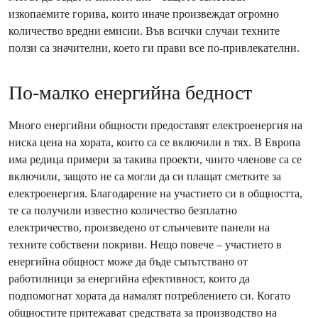
изкопаемите горива, които иначе произвеждат огромно
количество вредни емисии. Във всички случаи техните
ползи са значителни, което ги прави все по-привлекателни.
По-малко енергийна бедност
Много енергийни общности предоставят електроенергия на
ниска цена на хората, които са се включили в тях. В Европа
има редица примери за такива проекти, чиито членове са се
включили, защото не са могли да си плащат сметките за
електроенергия. Благодарение на участието си в общността,
те са получили известно количество безплатно
електричество, произведено от слънчевите панели на
техните собствени покриви. Нещо повече – участието в
енергийна общност може да бъде съпътствано от
работилници за енергийна ефективност, които да
подпомогнат хората да намалят потреблението си. Когато
общностите притежават средствата за производство на