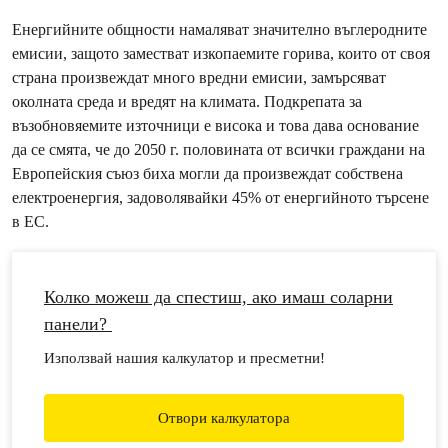
Енергийните общности намаляват значително въглеродните
емисии, защото заместват изкопаемите горива, които от своя
страна произвеждат много вредни емисии, замърсяват
околната среда и вредят на климата. Подкрепата за
възобновяемите източници е висока и това дава основание
да се смята, че до 2050 г. половината от всички граждани на
Европейския съюз биха могли да произвеждат собствена
електроенергия, задоволявайки 45% от енергийното търсене
в ЕС.
Колко можеш да спестиш, ако имаш соларни
панели?
Използвай нашия калкулатор и пресметни!
Отвори калкулатора