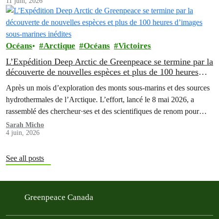
11 juin, 2026
Océans
Arctique
Océans
Victoires
L’Expédition Deep Arctic de Greenpeace se termine par la
découverte de nouvelles espèces et plus de 100 heures
d’images sous-marines inédites
Après un mois d’exploration des monts sous-marins et des sources
hydrothermales de l’Arctique. L’effort, lancé le 8 mai 2026, a
rassemblé des chercheur·ses et des scientifiques de renom pour
explorer les écosystèmes des grands fonds marins à des
Sarah Micho
4 juin, 2026
profondeurs allant jusqu’à 3 000 mètres.
See all posts
Greenpeace Canada