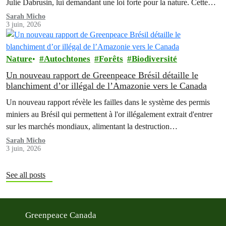
Julie Dabrusin, lui demandant une loi forte pour la nature. Cette
pétition a été signée par plus de 116 000 personnes à travers le
Sarah Micho
3 juin, 2026
Canada, qui réclament que la nature soit protégée et que les…
Nature
Autochtones
Forêts
Biodiversité
Un nouveau rapport de Greenpeace Brésil détaille le
blanchiment d’or illégal de l’Amazonie vers le Canada
Un nouveau rapport révèle les failles dans le système des permis
miniers au Brésil qui permettent à l'or illégalement extrait d'entrer
sur les marchés mondiaux, alimentant la destruction
environnementale et aggravant les crises qui touchent les peuples
Sarah Micho
3 juin, 2026
autochtones d'Amazonie.
See all posts
Greenpeace Canada