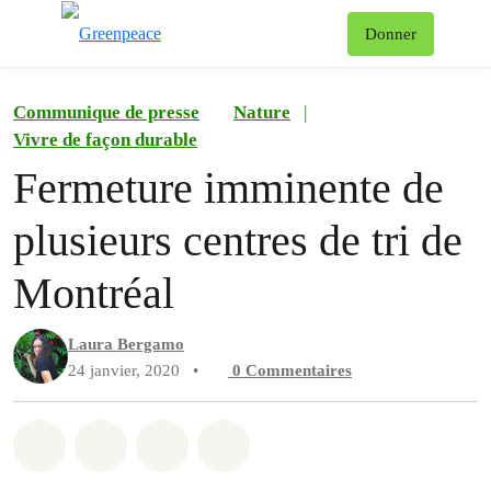
Af
Donner
Menu
Communique de presse
Nature
|
Vivre de façon durable
Fermeture imminente de
plusieurs centres de tri de
Montréal
Laura Bergamo
24 janvier, 2020
•
0
Commentaires
Partager sur Whatsapp
Partager sur Facebook
Partager sur Twitter
Partager via Email