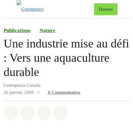
Af
Donner
Menu
Publications
Nature
Une industrie mise au défi
: Vers une aquaculture
durable
Greenpeace Canada
26 janvier, 2008
•
0
Commentaires
Partager sur Whatsapp
Partager sur Facebook
Partager sur Twitter
Partager via Email