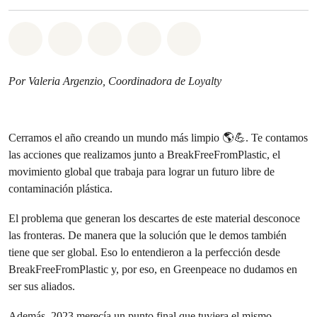
Share on Whatsapp
Share on Facebook
Share on Twitter
Share via Email
Share on Bluesky
Por Valeria Argenzio, Coordinadora de Loyalty
Cerramos el año creando un mundo más limpio 🌎💪. Te contamos
las acciones que realizamos junto a BreakFreeFromPlastic, el
movimiento global que trabaja para lograr un futuro libre de
contaminación plástica.
El problema que generan los descartes de este material desconoce
las fronteras. De manera que la solución que le demos también
tiene que ser global. Eso lo entendieron a la perfección desde
BreakFreeFromPlastic y, por eso, en Greenpeace no dudamos en
ser sus aliados.
Además, 2023 merecía un punto final que tuviera el mismo