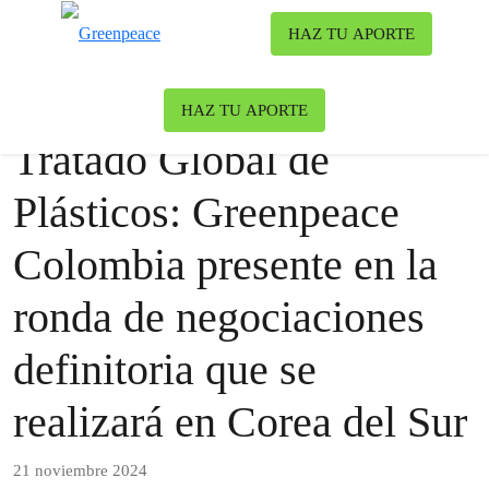
Ca
HAZ TU APORTE
Menú
Nuestro blog
Contaminación
HAZ TU APORTE
Tratado Global de
Plásticos: Greenpeace
Colombia presente en la
ronda de negociaciones
definitoria que se
realizará en Corea del Sur
21 noviembre 2024