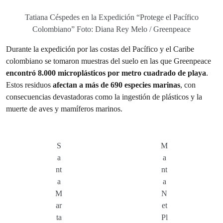
Tatiana Céspedes en la Expedición “Protege el Pacífico
Colombiano” Foto: Diana Rey Melo / Greenpeace
Durante la expedición por las costas del Pacífico y el Caribe
colombiano se tomaron muestras del suelo en las que Greenpeace
encontró 8.000 microplásticos por metro cuadrado de playa
​​.
Estos residuos
afectan a más de 690 especies marinas
, con
consecuencias devastadoras como la ingestión de plásticos y la
muerte de aves y mamíferos marinos.
S
M
a
a
nt
nt
a
a
M
N
ar
et
ta
Pl