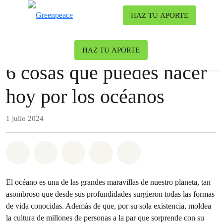
Ca
HAZ TU APORTE
Menú
Nuestro blog
Contaminación
|
Océanos
HAZ TU APORTE
6 cosas que puedes hacer
hoy por los océanos
1 julio 2024
Share on Whatsapp
Share on Facebook
Share on Twitter
Share via Email
Share on Bluesky
El océano es una de las grandes maravillas de nuestro planeta, tan
asombroso que desde sus profundidades surgieron todas las formas
de vida conocidas. Además de que, por su sola existencia, moldea
la cultura de millones de personas a la par que sorprende con su