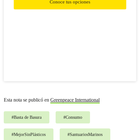
Conoce tus opciones
Esta nota se publicó en
Greenpeace International
#
Basta de Basura
#
Consumo
#
MejorSinPlásticos
#
SantuariosMarinos