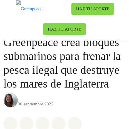
Ca
HAZ TU APORTE
Menú
Nuestro blog
Blog
|
Océanos
HAZ TU APORTE
Greenpeace crea bloques
submarinos para frenar la
pesca ilegal que destruye
los mares de Inglaterra
30 septiembre 2022
Share on Whatsapp
Share on Facebook
Share on Twitter
Share via Email
Share on Bluesky