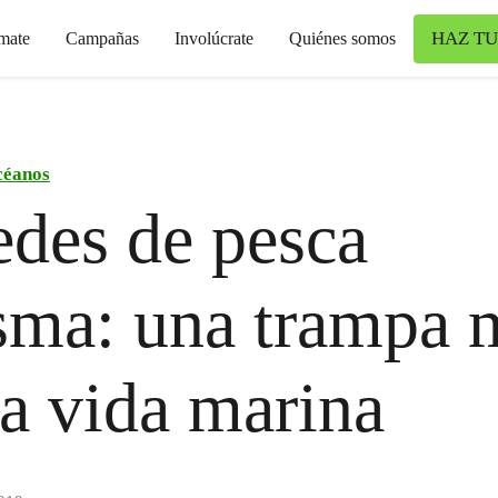
HAZ TU
mate
Campañas
Involúcrate
Quiénes somos
éanos
edes de pesca
sma: una trampa 
la vida marina