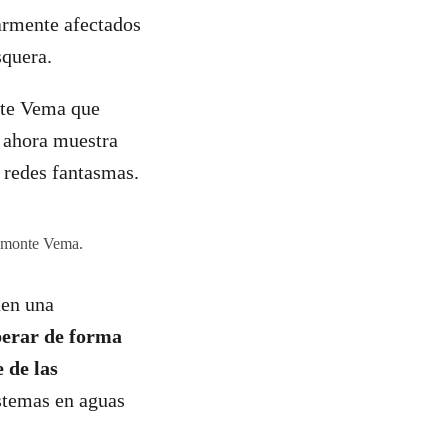
armente afectados
squera.
nte Vema que
, ahora muestra
s redes fantasmas.
el monte Vema.
nen una
perar de forma
 de las
istemas en aguas