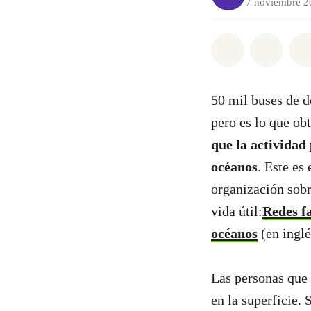
7 noviembre 2
Share on Wh
Share 
50 mil buses de d
pero es lo que ob
que la actividad
océanos
. Este es
organización sobr
vida útil:
Redes f
océanos
(en inglé
Las personas que 
en la superficie.