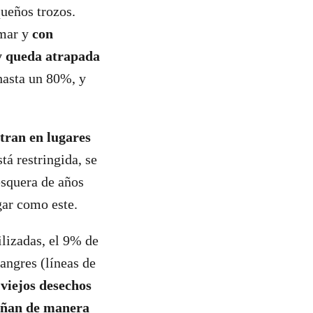
queños trozos.
 mar y
con
y queda atrapada
 hasta un 80%, y
tran en lugares
stá restringida, se
esquera de años
gar como este.
ilizadas, el 9% de
langres (líneas de
viejos desechos
dañan de manera