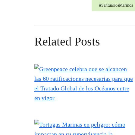
#
SantuariosMarinos
Related Posts