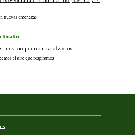
rvivencia la contaminación plástica y el
tan nuevas amenazas
climático
sticos, no podremos salvarlos
ebemos el aire que respiramos
ros