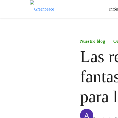
Infór
Nuestro blog
Oc
Las r
fanta
para 