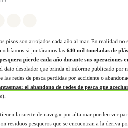
019
atsapp
on Facebook
Share on Twitter
Share via Email
Share on Bluesky
os pisos son arrojados cada año al mar. En realidad no 
tendríamos si juntáramos las
640 mil toneladas de plás
 pesquera pierde cada año durante sus operaciones e
 el dato desolador que brinda el informe publicado por n
e las redes de pesca perdidas por accidente o abandona
antasmas: el abandono de redes de pesca que acechan
s).
tienen la suerte de navegar por alta mar pueden ver par
 Son residuos pesqueros que se encuentran a la deriva po