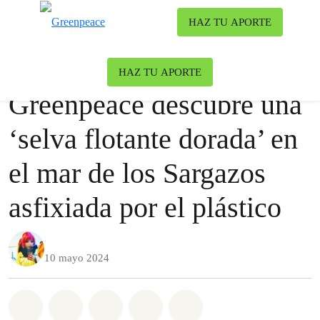
Ca
HAZ TU APORTE
Menú
Nuestro blog
Uncategorized
HAZ TU APORTE
Greenpeace descubre una
‘selva flotante dorada’ en
el mar de los Sargazos
asfixiada por el plástico
10 mayo 2024
Share on Whatsapp
Share on Facebook
Share on Twitter
Share via Email
Share on Bluesky