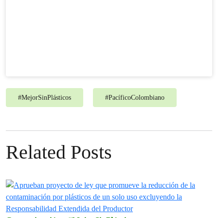
#
MejorSinPlásticos
#
PacíficoColombiano
Related Posts