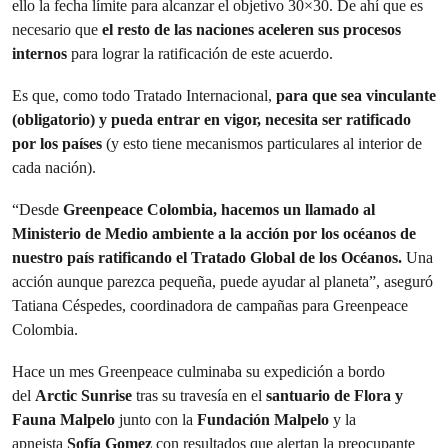
ello la fecha límite para alcanzar el objetivo 30×30. De ahí que es
necesario que
el resto de las naciones aceleren sus procesos
internos
para lograr la ratificación de este acuerdo.
Es que, como todo Tratado Internacional,
para que sea vinculante
(obligatorio) y pueda entrar en vigor, necesita ser ratificado
por los países
(y esto tiene mecanismos particulares al interior de
cada nación).
“Desde
Greenpeace Colombia, hacemos un llamado al
Ministerio de Medio ambiente a la acción por los océanos de
nuestro país ratificando el Tratado Global de los Océanos.
Una
acción aunque parezca pequeña, puede ayudar al planeta”, aseguró
Tatiana Céspedes, coordinadora de campañas para Greenpeace
Colombia.
Hace un mes Greenpeace culminaba su expedición a bordo
del
Arctic Sunrise
tras su travesía en el
santuario de Flora y
Fauna Malpelo
junto con la
Fundación Malpelo
y la
apneista
Sofía Gomez
con resultados que alertan la preocupante