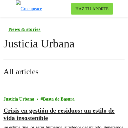
Ca
HAZ TU APORTE
Menú
News & stories
Justicia Urbana
All articles
Justicia Urbana
Basta de Basura
Crisis en gestión de residuos: un estilo de
vida insostenible
Se estima que los seres humanos, alrededor del mundo, generamos