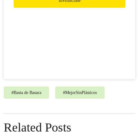
Involúcrate
#
Basta de Basura
#
MejorSinPlásticos
Related Posts