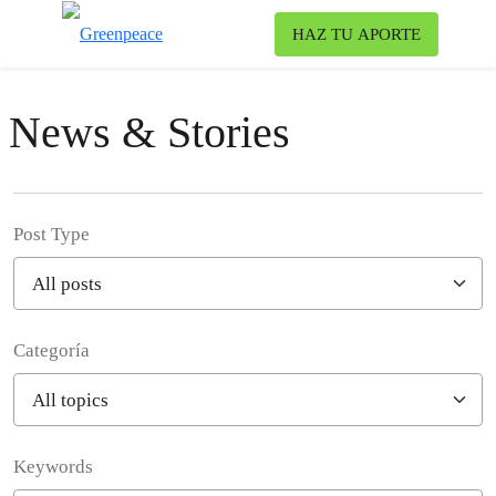
Ca
HAZ TU APORTE
Menú
News & Stories
Post Type
Categoría
Filter posts
Keywords