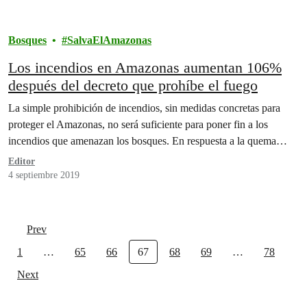
Bosques
SalvaElAmazonas
Los incendios en Amazonas aumentan 106%
después del decreto que prohíbe el fuego
La simple prohibición de incendios, sin medidas concretas para
proteger el Amazonas, no será suficiente para poner fin a los
incendios que amenazan los bosques. En respuesta a la quema…
Editor
4 septiembre 2019
Prev
1
…
65
66
67
68
69
…
78
Next