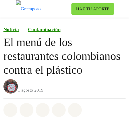
Ca
HAZ TU APORTE
Menú
Noticia
Contaminación
El menú de los
restaurantes colombianos
contra el plástico
1 agosto 2019
Share on Whatsapp
Share on Facebook
Share on Twitter
Share via Email
Share on Bluesky