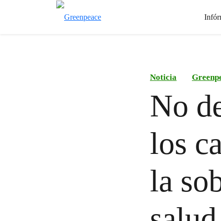
Infór
Noticia
Greenp
No de
los c
la so
salud