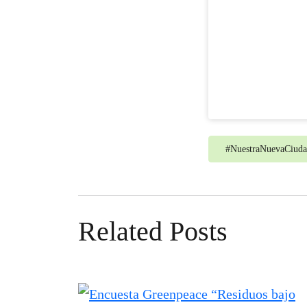
#
NuestraNuevaCiud
Related Posts