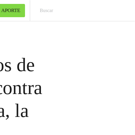
 APORTE
Bus
os de
contra
, la