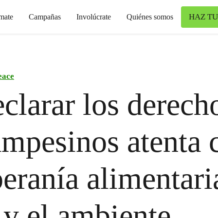
HAZ TU
mate
Campañas
Involúcrate
Quiénes somos
eace
clarar los derech
ampesinos atenta 
beranía alimentaria
 y el ambiente