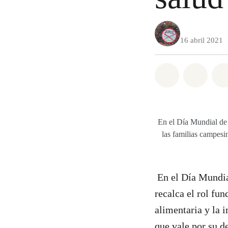
16 abril 2021
Share on Wh
Share 
En el Día Mundial de
las familias campesin
En el Día Mundia
recalca el rol fu
alimentaria y la 
que vale por su de