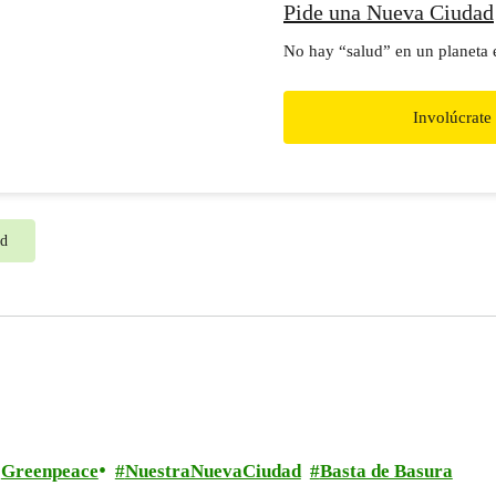
Pide una Nueva Ciudad
No hay “salud” en un planeta
Involúcrate
ad
Greenpeace
NuestraNuevaCiudad
Basta de Basura