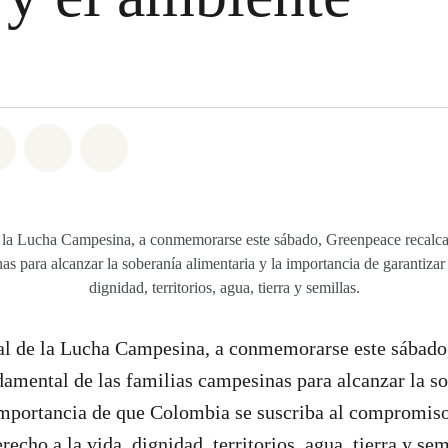
atsapp
on Facebook
Share on Twitter
Share via Email
Share on Bluesky
 la Lucha Campesina, a conmemorarse este sábado, Greenpeace recalca 
as para alcanzar la soberanía alimentaria y la importancia de garantizar
dignidad, territorios, agua, tierra y semillas.
l de la Lucha Campesina, a conmemorarse este sábado
ndamental de las familias campesinas para alcanzar la s
importancia de que Colombia se suscriba al compromiso
recho a la vida, dignidad, territorios, agua, tierra y sem