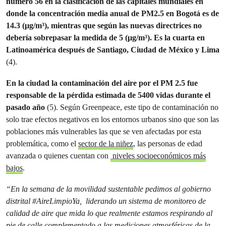
número 56 en la clasificación de las capitales mundiales en
donde la concentración media anual de PM2.5 en Bogotá es de
14.3 (µg/m³), mientras que según las nuevas directrices no
debería sobrepasar la medida de 5 (µg/m³).
Es la cuarta en
Latinoamérica después de Santiago, Ciudad de México y Lima
(4).
En la ciudad la contaminación del aire por el PM 2.5 fue
responsable de la pérdida estimada de 5400 vidas durante el
pasado año
(5). Según Greenpeace, este tipo de contaminación no
solo trae efectos negativos en los entornos urbanos sino que son las
poblaciones más vulnerables las que se ven afectadas por esta
problemática, como el
sector de la niñez
, las personas de edad
avanzada o quienes cuentan con
niveles socioeconómicos más
bajos
.
“En la semana de la movilidad sustentable pedimos al gobierno
distrital #AireLimpioYa, liderando un sistema de monitoreo de
calidad de aire que mida lo que realmente estamos respirando al
pie de calle complementado a las mediciones atmosféricas de la