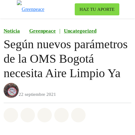
Ca
HAZ TU APORTE
Menú
Noticia
Greenpeace
|
Uncategorized
Según nuevos parámetros
de la OMS Bogotá
necesita Aire Limpio Ya
22 septiembre 2021
Share on Whatsapp
Share on Facebook
Share on Twitter
Share via Email
Share on Bluesky