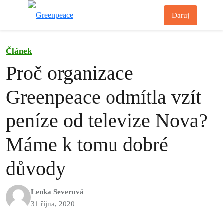
Př
Daruj
Menu
Článek
Proč organizace
Greenpeace odmítla vzít
peníze od televize Nova?
Máme k tomu dobré
důvody
Lenka Severová
31 října, 2020