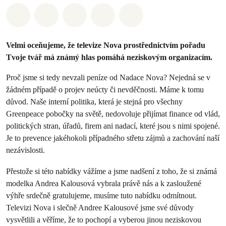
Sdílet na Whatsapp
Sdílet na Facebook
Sdílet na Twitter
Sdílet Email
Share on Bluesky
Velmi oceňujeme, že televize Nova prostřednictvím pořadu
Tvoje tvář má známý hlas pomáhá neziskovým organizacím.
Proč jsme si tedy nevzali peníze od Nadace Nova? Nejedná se v
žádném případě o projev neúcty či nevděčnosti. Máme k tomu
důvod. Naše interní politika, která je stejná pro všechny
Greenpeace pobočky na světě, nedovoluje přijímat finance od vlád,
politických stran, úřadů, firem ani nadací, které jsou s nimi spojené.
Je to prevence jakéhokoli případného střetu zájmů a zachování naší
nezávislosti.
Přestože si této nabídky vážíme a jsme nadšení z toho, že si známá
modelka Andrea Kalousová vybrala právě nás a k zasloužené
výhře srdečně gratulujeme, musíme tuto nabídku odmítnout.
Televizi Nova i slečně Andree Kalousové jsme své důvody
vysvětlili a věříme, že to pochopí a vyberou jinou neziskovou