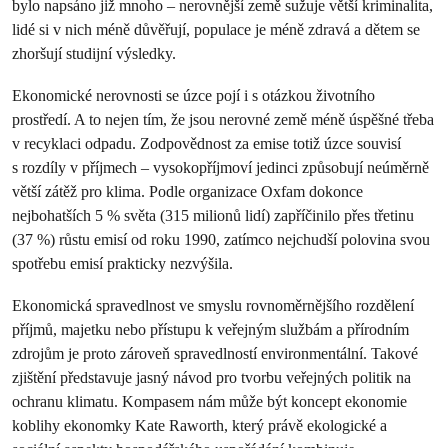
bylo napsáno již mnoho – nerovnější země sužuje větší kriminalita,
lidé si v nich méně důvěřují, populace je méně zdravá a dětem se
zhoršují studijní výsledky.
Ekonomické nerovnosti se úzce pojí i s otázkou životního
prostředí. A to nejen tím, že jsou nerovné země méně úspěšné třeba
v recyklaci odpadu. Zodpovědnost za emise totiž úzce souvisí
s rozdíly v příjmech – vysokopříjmoví jedinci způsobují neúměrně
větší zátěž pro klima. Podle organizace Oxfam dokonce
nejbohatších 5 % světa (315 milionů lidí) zapříčinilo přes třetinu
(37 %) růstu emisí od roku 1990, zatímco nejchudší polovina svou
spotřebu emisí prakticky nezvýšila.
Ekonomická spravedlnost ve smyslu rovnoměrnějšího rozdělení
příjmů, majetku nebo přístupu k veřejným službám a přírodním
zdrojům je proto zároveň spravedlností environmentální. Takové
zjištění představuje jasný návod pro tvorbu veřejných politik na
ochranu klimatu. Kompasem nám může být koncept ekonomie
koblihy ekonomky Kate Raworth, který právě ekologické a