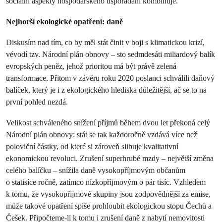
sociální aspekty hospodářského uspořádání kombinuje.
Nejhorší ekologické opatření: daně
Diskusím nad tím, co by měl stát činit v boji s klimatickou krizí,
vévodí tzv. Národní plán obnovy – sto sedmdesáti miliardový balík
evropských peněz, jehož prioritou má být právě zelená
transformace. Přitom v závěru roku 2020 poslanci schválili daňový
balíček, který je i z ekologického hlediska důležitější, ač se to na
první pohled nezdá.
Velikost schváleného snížení příjmů během dvou let překoná celý
Národní plán obnovy: stát se tak každoročně vzdává více než
poloviční částky, od které si zároveň slibuje kvalitativní
ekonomickou revoluci. Zrušení superhrubé mzdy – největší změna
celého balíčku – snížila daně vysokopříjmovým občanům
o statisíce ročně, zatímco nízkopříjmovým o pár tisíc. Vzhledem
k tomu, že vysokopříjmové skupiny jsou zodpovědnější za emise,
může takové opatření spíše prohloubit ekologickou stopu Čechů a
Češek. Připočteme-li k tomu i zrušení daně z nabytí nemovitosti