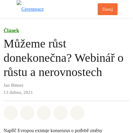
Př
Daruj
Menu
Článek
Můžeme růst
donekonečna? Webinář o
růstu a nerovnostech
Jan Bittner
13 dubna, 2021
Sdílet na Whatsapp
Sdílet na Facebook
Sdílet na Twitter
Sdílet Email
Share on Bluesky
Napříč Evropou existuje konsenzus o potřebě změny