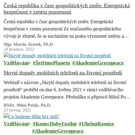
Česká republika v čase geopolitických změn: Energetická
bezpečnost v centru pozornosti
Česká republika v čase geopolitických změn: Energetická
bezpečnost v centru pozornosti Ze současného geopolitického
vývoje je zřejmé, že se nacházíme na prahu významné změny a
přechodu k jinému typu energetických systémů, které budou
Mgr. Martin Jirušek, Ph.D.
18 prosince, 2022
zahrnovat větší množství obnovitelných zdrojů. Tato tranzice je
zásadní pro energetickou bezpečnost i řešení probíhající klimatické
Vzdělávání
ŠetřímePlanetu
AkademieGreenpeace
krize
Skryté dopady mobilních telefonů na životní prostředí
Webinář s názvem „Skryté dopady mobilních telefonů na životní
prostředí“ proběhl on-line 6. května 2021 v rámci vzdělávacího
projektu Akademie Greenpeace. Přednášku si připravil Miloš Polák
z neziskové společnosti REMOBIL, která se zabývá…
RNDr. Miloš Polák, Ph.D.
23 června, 2021
Vzdělávání
KonecDobyFosilní
UhelnáKomise
AkademieGreenpeace