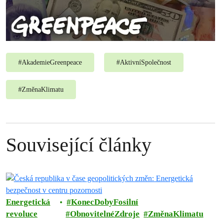
#
AkademieGreenpeace
#
AktivníSpolečnost
#
ZměnaKlimatu
Související články
Energetická
KonecDobyFosilní
revoluce
ObnovitelnéZdroje
ZměnaKlimatu