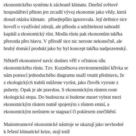
ekonomického systému k záchraně klimatu. Dnešní světové
hospodářství přitom jen zrcadlí vývoj ekonomie jako vědy, která
dosud otázku klimatu přinejlepším ignorovala. Její definice sice
hovoří o využívání zdrojů, ale přírodu a udržitelnost nahradil
kapitál a ekonomický růst. Modla růstu pak ekonomům takřka
přerostla přes hlavu. V přírodě sice nic neroste nekonečně, ale
hrubý domácí produkt jako by byl koncept takřka nadpozemský.
Někteří ekonomové navíc dodnes věří v očistnou sílu
ekonomického růstu. Tzv. Kuznětsova environmentální křivka se
nám pomocí jednoduchého diagramu snaží vnutit představu, že
z ekologických trablů můžeme vyrůst, jako člověk vyroste z
puberty. Opak je ale pravdou. S ekonomickým růstem roste
ekologická stopa. Do budoucna si budeme muset vybrat mezi
ekonomickým růstem nutně spojeným s růstem emisí, a
ekonomickým nerůstem se stagnací či poklesem znečištění.
Mainstreamové ekonomické nástroje se ukazují jako nevhodné
k řešení klimatické krize, stojí totiž