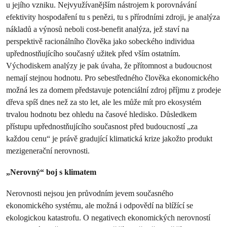
u jejího vzniku. Nejvyužívanějším nástrojem k porovnávání
efektivity hospodaření tu s penězi, tu s přírodními zdroji, je analýza
nákladů a výnosů neboli cost-benefit analýza, jež staví na
perspektivě racionálního člověka jako sobeckého individua
upřednostňujícího současný užitek před vším ostatním.
Východiskem analýzy je pak úvaha, že přítomnost a budoucnost
nemají stejnou hodnotu. Pro sebestředného člověka ekonomického
možná les za domem představuje potenciální zdroj příjmu z prodeje
dřeva spíš dnes než za sto let, ale les může mít pro ekosystém
trvalou hodnotu bez ohledu na časové hledisko. Důsledkem
přístupu upřednostňujícího současnost před budoucností „za
každou cenu“ je právě gradující klimatická krize jakožto produkt
mezigenerační nerovnosti.
„Nerovný“ boj s klimatem
Nerovnosti nejsou jen průvodním jevem současného
ekonomického systému, ale možná i odpovědí na blížící se
ekologickou katastrofu. O negativech ekonomických nerovností