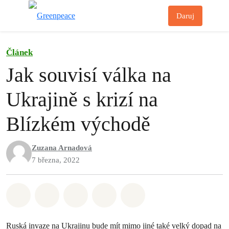
Př
Daruj
Menu
Článek
Jak souvisí válka na
Ukrajině s krizí na
Blízkém východě
Zuzana Arnadová
7 března, 2022
Sdílet na Whatsapp
Sdílet na Facebook
Sdílet na Twitter
Sdílet Email
Share on Bluesky
Ruská invaze na Ukrajinu bude mít mimo jiné také velký dopad na