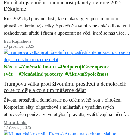
Pomáhali jste měnit budoucnost planety i v roce 2025.
Děkujeme!
Rok 2025 byl plný událostí, které ukázaly, že péče o přírodu
přináší konkrétní výsledky. Společně s vámi jsme dokázali ovlivnit
rozhodování úřadů i firem a upozornit na věci, které se nás všech
dotýkají – ovzduší, lesy i životní prostředí kolem nás. Děkujeme
Eva Rajlichova
29 prosince, 2025
každému, kdo se jakkoli zapojil. Bez vás bychom následujících
úspěchů nedosáhli.
Náš
ZměnaKlimatu
PodporujiGreenpeace
svět
Nenásilné protesty
AktivníSpolečnost
Trumpova válka proti životnímu prostředí a demokracii:
co se to děje a co s tím můžeme dělat
Životní prostředí a demokracie po celém světě jsou v ohrožení.
Korporátní elity, oligarchové a miliardáři s využitím svých
obrovských peněz a vlivu ohýbají pravidla, vydělávají na ničení
přírody a na těch nejslabších z nás.
Marta Janko
12 června, 2025