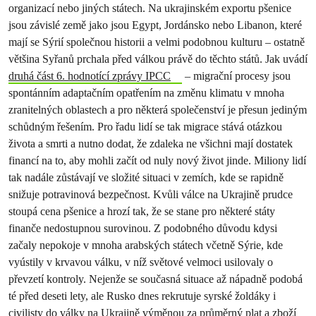
organizací nebo jiných státech. Na ukrajinském exportu pšenice
jsou závislé země jako jsou Egypt, Jordánsko nebo Libanon, které
mají se Sýrií společnou historii a velmi podobnou kulturu – ostatně
většina Syřanů prchala před válkou právě do těchto států. Jak uvádí
druhá část 6. hodnotící zprávy IPCC
– migrační procesy jsou
spontánním adaptačním opatřením na změnu klimatu v mnoha
zranitelných oblastech a pro některá společenství je přesun jediným
schůdným řešením. Pro řadu lidí se tak migrace stává otázkou
života a smrti a nutno dodat, že zdaleka ne všichni mají dostatek
financí na to, aby mohli začít od nuly nový život jinde. Miliony lidí
tak nadále zůstávají ve složité situaci v zemích, kde se rapidně
snižuje potravinová bezpečnost. Kvůli válce na Ukrajině prudce
stoupá cena pšenice a hrozí tak, že se stane pro některé státy
finanče nedostupnou surovinou. Z podobného důvodu kdysi
začaly nepokoje v mnoha arabských státech včetně Sýrie, kde
vyústily v krvavou válku, v níž světové velmoci usilovaly o
převzetí kontroly. Nejenže se současná situace až nápadně podobá
té před deseti lety, ale Rusko dnes rekrutuje syrské žoldáky i
civilisty do války na Ukrajině výměnou za průměrný plat a zboží