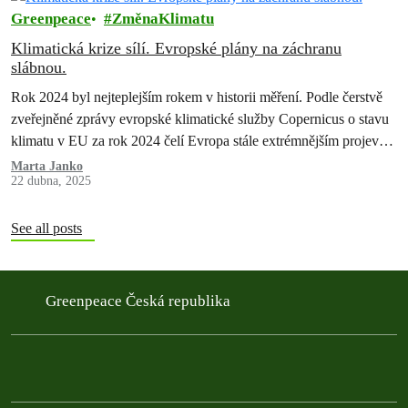
Greenpeace
ZměnaKlimatu
Klimatická krize sílí. Evropské plány na záchranu
slábnou.
Rok 2024 byl nejteplejším rokem v historii měření. Podle čerstvě
zveřejněné zprávy evropské klimatické služby Copernicus o stavu
klimatu v EU za rok 2024 čelí Evropa stále extrémnějším projevům
klimatické…
Marta Janko
22 dubna, 2025
See all posts
Greenpeace Česká republika