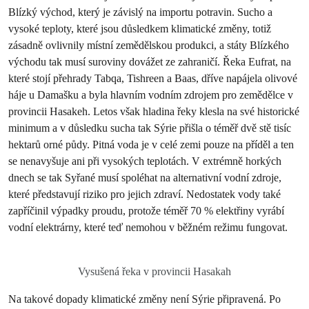
Blízký východ, který je závislý na importu potravin. Sucho a
vysoké teploty, které jsou důsledkem klimatické změny, totiž
zásadně ovlivnily místní zemědělskou produkci, a státy Blízkého
východu tak musí suroviny dovážet ze zahraničí. Řeka Eufrat, na
které stojí přehrady Tabqa, Tishreen a Baas, dříve napájela olivové
háje u Damašku a byla hlavním vodním zdrojem pro zemědělce v
provincii Hasakeh. Letos však hladina řeky klesla na své historické
minimum a v důsledku sucha tak Sýrie přišla o téměř dvě stě tisíc
hektarů orné půdy. Pitná voda je v celé zemi pouze na příděl a ten
se nenavyšuje ani při vysokých teplotách. V extrémně horkých
dnech se tak Syřané musí spoléhat na alternativní vodní zdroje,
které představují riziko pro jejich zdraví. Nedostatek vody také
zapříčinil výpadky proudu, protože téměř 70 % elektřiny vyrábí
vodní elektrárny, které teď nemohou v běžném režimu fungovat.
Vysušená řeka v provincii Hasakah
Na takové dopady klimatické změny není Sýrie připravená. Po