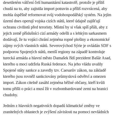
desetiletém válčení čelí humanitární katastrofě, protože je příliš
chudá na to, aby zajistila import potravin a příliš rozvrácená, aby
mohla úspěšně reformovat svůj vodohospodářský systém. Na jejím
území dnes operují vojska cizích států, které údajně zajišťují
ochranu civilistů před teroristy. Místní by si však spíš přáli, aby z
jejich země příslušníci cizí armády odešli a s lehkým sarkasmem
dodávají, že tu vojáci chrání zejména ropné plošiny a ekonomické
zájmy svých vlastních států. Severovýchod Sýrie je ovládán SDF s
podporou Spojených států, menší regiony na západě kontroluje
turecká armáda a hlavní město Damašek řídí prezident Bašár Asad,
kterého u moci udržela Ruská federace. Na jeho vládu uvalily
Spojené státy sankce a zavedly tzv. Caesarův zákon, na základě
kterého jsou rovněž sankciovány průmyslová odvětví a omezen
import. Zákon citelně zasáhl zejména běžné občany, kteří kvůli
tomu přišli o práci a musí žít v rozbombardované zemi na hranici
chudoby.
Jedním z hlavních negativních dopadů klimatické změny ve
zranitelných oblastech je zvýšení závislosti na pomoci nevládních