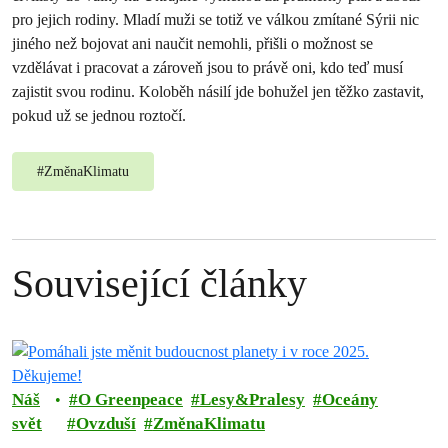
pro jejich rodiny. Mladí muži se totiž ve válkou zmítané Sýrii nic
jiného než bojovat ani naučit nemohli, přišli o možnost se
vzdělávat i pracovat a zároveň jsou to právě oni, kdo teď musí
zajistit svou rodinu. Koloběh násilí jde bohužel jen těžko zastavit,
pokud už se jednou roztočí.
#
ZměnaKlimatu
Související články
Náš
O Greenpeace
Lesy&Pralesy
Oceány
svět
Ovzduší
ZměnaKlimatu