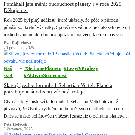
Pomáhali jste měnit budoucnost planety i v roce 2025.
Děkujeme!
Rok 2025 byl plný událostí, které ukázaly, že péče o přírodu
přináší konkrétní výsledky. Společně s vámi jsme dokázali ovlivnit
rozhodování úřadů i firem a upozornit na věci, které se nás všech
dotýkají – ovzduší, lesy i životní prostředí kolem nás. Děkujeme
Eva Rajlichova
29 prosince, 2025
každému, kdo se jakkoli zapojil. Bez vás bychom následujících
úspěchů nedosáhli.
Náš
ŠetřímePlanetu
Lesy&Pralesy
svět
AktivníSpolečnost
Slavný jezdec formule 1 Sebastian Vettel: Planeta
potřebuje naši odvahu víc než trofeje
Čtyřnásobný mistr světa formule 1 Sebastian Vettel otevřeně
přiznává, že život v rychlém pruhu měl svou ekologickou cenu.
Dnes se místo pohárových vítězství zasazuje o ochranu planety,
cestuje s Greenpeace do…
Petr Holeček
2 července, 2025