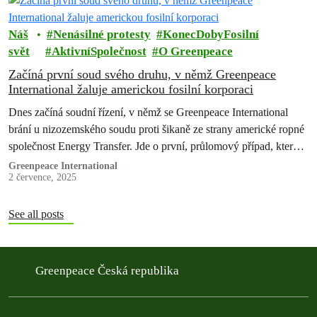
Náš
Nenásilné protesty
KonecDobyFosilní
svět
AktivníSpolečnost
O Greenpeace
Začíná první soud svého druhu, v němž Greenpeace
International žaluje americkou fosilní korporaci
Dnes začíná soudní řízení, v němž se Greenpeace International
brání u nizozemského soudu proti šikaně ze strany americké ropné
společnost Energy Transfer. Jde o první, průlomový případ, který
otestuje novou…
Greenpeace International
2 července, 2025
See all posts
Greenpeace Česká republika