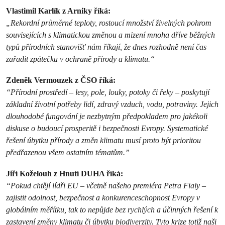
Vlastimil Karlík z Arniky říká:
„Rekordní průměrné teploty, rostoucí množství živelných pohrom
souvisejících s klimatickou změnou a mizení mnoha dříve běžných
typů přírodních stanovišť nám říkají, že dnes rozhodně není čas
zařadit zpátečku v ochraně přírody a klimatu.“
Zdeněk Vermouzek z ČSO říká:
“Přírodní prostředí – lesy, pole, louky, potoky či řeky – poskytují
základní životní potřeby lidí, zdravý vzduch, vodu, potraviny. Jejich
dlouhodobé fungování je nezbytným předpokladem pro jakékoli
diskuse o budoucí prosperitě i bezpečnosti Evropy. Systematické
řešení úbytku přírody a změn klimatu musí proto být prioritou
předřazenou všem ostatním tématům.”
Jiří Koželouh z Hnutí DUHA říká:
“Pokud chtějí lídři EU – včetně našeho premiéra Petra Fialy –
zajistit odolnost, bezpečnost a konkurenceschopnost Evropy v
globálním měřítku, tak to nepůjde bez rychlých a účinných řešení k
zastavení změny klimatu či úbytku biodiverzity. Tyto krize totiž naši