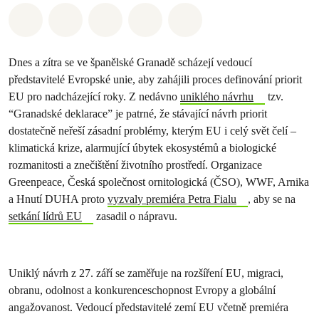
Sdílet na Whatsapp
Sdílet na Facebook
Sdílet na Twitter
Sdílet Email
Share on Bluesky
Dnes a zítra se ve španělské Granadě scházejí vedoucí
představitelé Evropské unie, aby zahájili proces definování priorit
EU pro nadcházející roky. Z nedávno
uniklého návrhu
tzv.
“Granadské deklarace” je patrné, že stávající návrh priorit
dostatečně neřeší zásadní problémy, kterým EU i celý svět čelí –
klimatická krize, alarmující úbytek ekosystémů a biologické
rozmanitosti a znečištění životního prostředí. Organizace
Greenpeace, Česká společnost ornitologická (ČSO), WWF, Arnika
a Hnutí DUHA proto
vyzvaly premiéra Petra Fialu
, aby se na
setkání lídrů EU
zasadil o nápravu.
Uniklý návrh z 27. září se zaměřuje na rozšíření EU, migraci,
obranu, odolnost a konkurenceschopnost Evropy a globální
angažovanost. Vedoucí představitelé zemí EU včetně premiéra