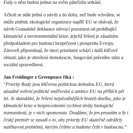
Fialy o něm budou jednat na svém pátečním setkání.
Ačkoli se stále jedná o návrh a do doby, než bude schválen, se
může změnit, ekologické organizace napříč EU se obávají, že
návrh Granadské deklarace odvrací pozornost od probíhající
klimatické a environmentální krize, jejichž řešení je zásadním
předpokladem pro budoucí bezpečnost i prosperitu Evropy.
Zároveň připomínají, že mezi prioritami schází i další klíčové
oblasti, jako je ohrožení demokracie, fungování právního státu a
sociální spravedlnost.
Jan Freidinger z Greenpeace říká :
“
Priority Rady jsou klíčovou politickou dohodou EU, která
zásadně ovlivní politické směřování a ambice EU na příštích pět
let. Je skandální, že řešení nejzávažnějších hrozeb dneška, jako je
klimatické krize a bezprecedentní rychlost ztráty biologické
rozmanitosti, je v nich opomenuta. Doufáme, že jen prozatím a že i
český premiér se zasadí o to, aby priority EU skutečně odrážely
naléhavost problémů, kterým čelíme a budeme čelit v budoucnu.”