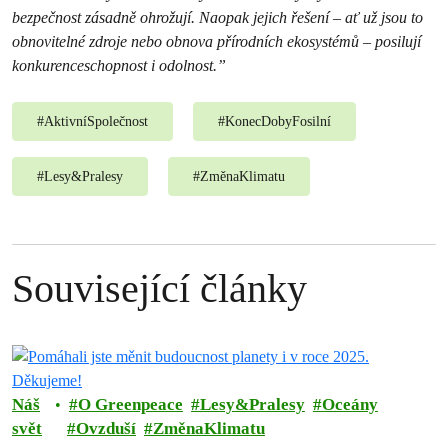
bezpečnost zásadně ohrožují. Naopak jejich řešení – ať už jsou to
obnovitelné zdroje nebo obnova přírodních ekosystémů – posilují
konkurenceschopnost i odolnost.”
#
AktivníSpolečnost
#
KonecDobyFosilní
#
Lesy&Pralesy
#
ZměnaKlimatu
Související články
Náš
O Greenpeace
Lesy&Pralesy
Oceány
svět
Ovzduší
ZměnaKlimatu