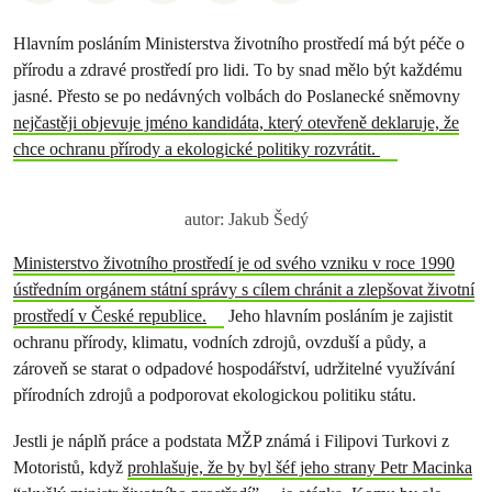
Hlavním posláním Ministerstva životního prostředí má být péče o
přírodu a zdravé prostředí pro lidi. To by snad mělo být každému
jasné. Přesto se po nedávných volbách do Poslanecké sněmovny
nejčastěji objevuje jméno kandidáta, který otevřeně deklaruje, že
chce ochranu přírody a ekologické politiky rozvrátit.
autor: Jakub Šedý
Ministerstvo životního prostředí je od svého vzniku v roce 1990
ústředním orgánem státní správy s cílem chránit a zlepšovat životní
prostředí v České republice.
Jeho hlavním posláním je zajistit
ochranu přírody, klimatu, vodních zdrojů, ovzduší a půdy, a
zároveň se starat o odpadové hospodářství, udržitelné využívání
přírodních zdrojů a podporovat ekologickou politiku státu.
Jestli je náplň práce a podstata MŽP známá i Filipovi Turkovi z
Motoristů, když
prohlašuje, že by byl šéf jeho strany Petr Macinka