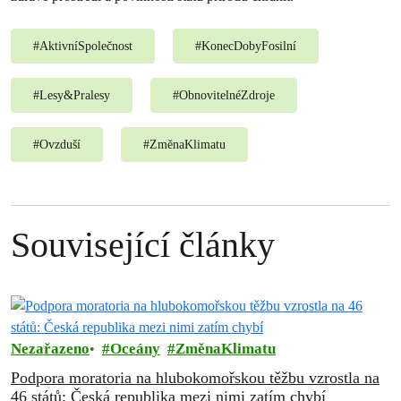
#
AktivníSpolečnost
#
KonecDobyFosilní
#
Lesy&Pralesy
#
ObnovitelnéZdroje
#
Ovzduší
#
ZměnaKlimatu
Související články
Nezařazeno
Oceány
ZměnaKlimatu
Podpora moratoria na hlubokomořskou těžbu vzrostla na
46 států: Česká republika mezi nimi zatím chybí