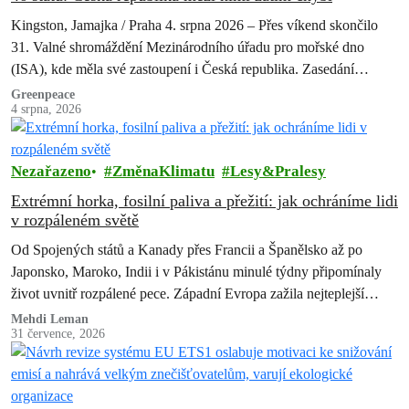
Kingston, Jamajka / Praha 4. srpna 2026 – Přes víkend skončilo
31. Valné shromáždění Mezinárodního úřadu pro mořské dno
(ISA), kde měla své zastoupení i Česká republika. Zasedání
skončilo zklamáním,…
Greenpeace
4 srpna, 2026
Nezařazeno
ZměnaKlimatu
Lesy&Pralesy
Extrémní horka, fosilní paliva a přežití: jak ochráníme lidi
v rozpáleném světě
Od Spojených států a Kanady přes Francii a Španělsko až po
Japonsko, Maroko, Indii i v Pákistánu minulé týdny připomínaly
život uvnitř rozpálené pece. Západní Evropa zažila nejteplejší
červen od…
Mehdi Leman
31 července, 2026