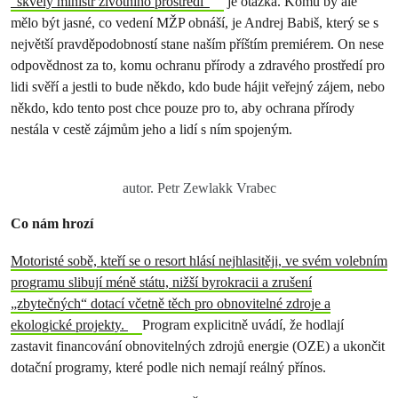
“skvělý ministr životního prostředí”
je otázka. Komu by ale
mělo být jasné, co vedení MŽP obnáší, je Andrej Babiš, který se s
největší pravděpodobností stane naším příštím premiérem. On nese
odpovědnost za to, komu ochranu přírody a zdravého prostředí pro
lidi svěří a jestli to bude někdo, kdo bude hájit veřejný zájem, nebo
někdo, kdo tento post chce pouze pro to, aby ochrana přírody
nestála v cestě zájmům jeho a lidí s ním spojeným.
autor. Petr Zewlakk Vrabec
Co nám hrozí
Motoristé sobě, kteří se o resort hlásí nejhlasitěji, ve svém volebním
programu slibují méně státu, nižší byrokracii a zrušení
„zbytečných“ dotací včetně těch pro obnovitelné zdroje a
ekologické projekty.
Program explicitně uvádí, že hodlají
zastavit financování obnovitelných zdrojů energie (OZE) a ukončit
dotační programy, které podle nich nemají reálný přínos.