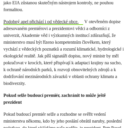
jako EIA zůstanou skutečným nástrojem kontroly, ne pouhou
formalitou.
Podobný apel přichází i od vědecké obce.
V otevřeném dopise
adresovaném premiérovi a prezidentovi vědci a odborníci z
univerzit, Akademie věd i výzkumných institucí zdůrazňují, že
ministerstvo musí být řízeno kompetentním člověkem, který
vychází z vědeckých poznatků a rozumí klimatické, hydrologické i
ekologické realitě. Jak píší signatáři dopisu, nový ministr by měl
pokračovat v krocích, které přispívají k adaptaci krajiny na sucho,
k ochraně národních parků, k rozvoji obnovitelných zdrojů a k
dodržování mezinárodních závazků v oblasti ochrany klimatu a
biodiverzity.
Pokud selže budoucí premiér, zachránit to může ještě
prezident
Pokud budoucí premiér selže a rozhodne se svěřit vedení
ministerstva někomu, kdo by jeho poslání obrátil naruby, poslední
pojistkou, do které vkládáme naše naděje, je prezident. Petr Pavel