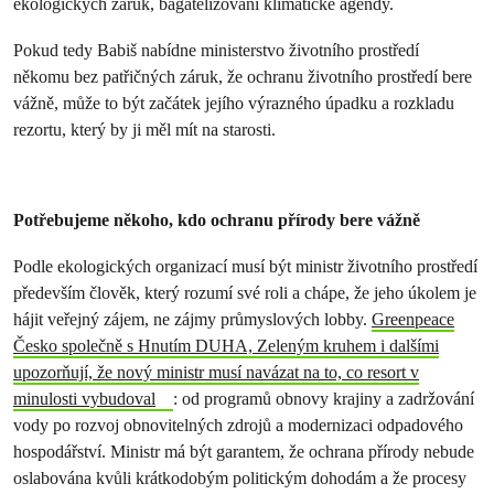
ekologických záruk, bagatelizování klimatické agendy.
Pokud tedy Babiš nabídne ministerstvo životního prostředí
někomu bez patřičných záruk, že ochranu životního prostředí bere
vážně, může to být začátek jejího výrazného úpadku a rozkladu
rezortu, který by ji měl mít na starosti.
Potřebujeme někoho, kdo ochranu přírody bere vážně
Podle ekologických organizací musí být ministr životního prostředí
především člověk, který rozumí své roli a chápe, že jeho úkolem je
hájit veřejný zájem, ne zájmy průmyslových lobby.
Greenpeace
Česko společně s Hnutím DUHA, Zeleným kruhem i dalšími
upozorňují, že nový ministr musí navázat na to, co resort v
minulosti vybudoval
: od programů obnovy krajiny a zadržování
vody po rozvoj obnovitelných zdrojů a modernizaci odpadového
hospodářství. Ministr má být garantem, že ochrana přírody nebude
oslabována kvůli krátkodobým politickým dohodám a že procesy