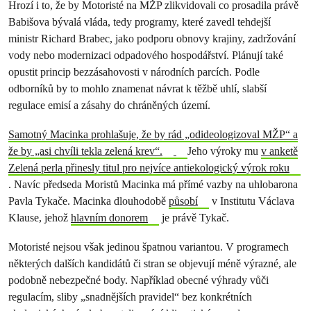
Hrozí i to, že by Motoristé na MŽP zlikvidovali co prosadila právě
Babišova bývalá vláda, tedy programy, které zavedl tehdejší
ministr Richard Brabec, jako podporu obnovy krajiny, zadržování
vody nebo modernizaci odpadového hospodářství. Plánují také
opustit princip bezzásahovosti v národních parcích. Podle
odborníků by to mohlo znamenat návrat k těžbě uhlí, slabší
regulace emisí a zásahy do chráněných území.
Samotný Macinka prohlašuje, že by rád „odideologizoval MŽP“ a
že by „asi chvíli tekla zelená krev“.
Jeho výroky mu
v anketě
Zelená perla přinesly titul pro nejvíce antiekologický výrok roku
. Navíc předseda Moristů Macinka má přímé vazby na uhlobarona
Pavla Tykače. Macinka dlouhodobě
působí
v Institutu Václava
Klause, jehož
hlavním donorem
je právě Tykač.
Motoristé nejsou však jedinou špatnou variantou. V programech
některých dalších kandidátů či stran se objevují méně výrazné, ale
podobně nebezpečné body. Například obecné výhrady vůči
regulacím, sliby „snadnějších pravidel“ bez konkrétních