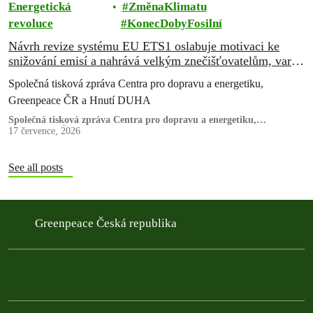
Energetická
ZměnaKlimatu
revoluce
KonecDobyFosilní
Návrh revize systému EU ETS1 oslabuje motivaci ke
snižování emisí a nahrává velkým znečišťovatelům, varují
ekologické organizace
Společná tisková zpráva Centra pro dopravu a energetiku,
Greenpeace ČR a Hnutí DUHA
Společná tisková zpráva Centra pro dopravu a energetiku,
Greenpeace ČR a Hnutí DUHA
17 července, 2026
See all posts
Greenpeace Česká republika