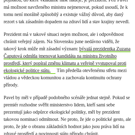
má možnost navrženého ministra nejmenovat, pokud usoudí, že k
tomu není morálně způsobilý a existuje vážný důvod, aby daný
rezort s tak zásadním dopadem na zdraví lidí a stav krajiny nevedl.
Prezident má v takové situaci nejen možnost, ale i odpovědnost
chránit veřejný zájem. Na Slovensku jsme nedávno viděli, že
takový krok může mít zásadní význam:
bývalá prezidentka Zuzana
Čaputová odmítla jmenovat kandidáta na ministra životního
prostředí, který popíral změnu klimatu a veřejně vystupoval proti
ekologické politice státu.
Tím předešla otevřenému střetu mezi
vládou a vědeckou komunitou a zachovala kontinuitu ochrany
přírody.
Pavel by měl v případě podobného scénáře jednat stejně. Pokud se
premiér rozhodne svěřit ministerstvo lidem, kteří sami sebe
prezentují jako odpůrce ekologické politiky, měl by prezident
takovou nominaci odmítnout. Ne proto, že jde o politické gesto, ale
proto, že jde o obranu základních hodnot jako jsou práva lidí na
zdravé prostředí a povinnosti státu přírodu chránit.