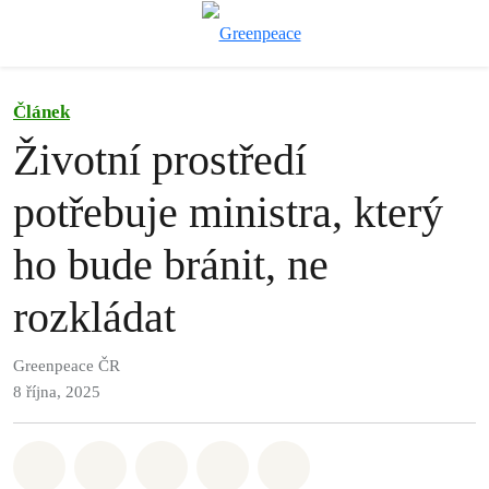
Př
Menu
Článek
Životní prostředí
potřebuje ministra, který
ho bude bránit, ne
rozkládat
Greenpeace ČR
8 října, 2025
Sdílet na Whatsapp
Sdílet na Facebook
Sdílet na Twitter
Sdílet Email
Share on Bluesky