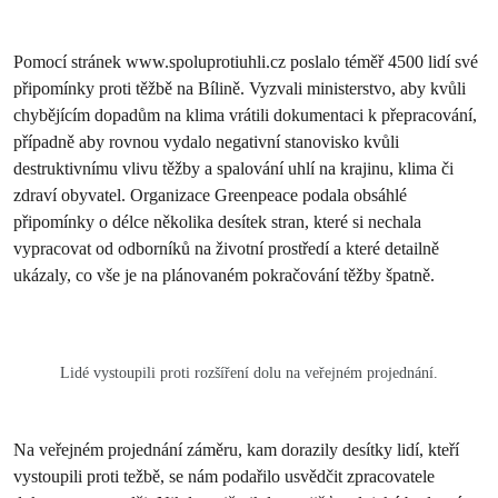
Pomocí stránek www.spoluprotiuhli.cz poslalo téměř 4500 lidí své
připomínky proti těžbě na Bílině. Vyzvali ministerstvo, aby kvůli
chybějícím dopadům na klima vrátili dokumentaci k přepracování,
případně aby rovnou vydalo negativní stanovisko kvůli
destruktivnímu vlivu těžby a spalování uhlí na krajinu, klima či
zdraví obyvatel. Organizace Greenpeace podala obsáhlé
připomínky o délce několika desítek stran, které si nechala
vypracovat od odborníků na životní prostředí a které detailně
ukázaly, co vše je na plánovaném pokračování těžby špatně.
Lidé vystoupili proti rozšíření dolu na veřejném projednání.
Na veřejném projednání záměru, kam dorazily desítky lidí, kteří
vystoupili proti težbě, se nám podařilo usvědčit zpracovatele