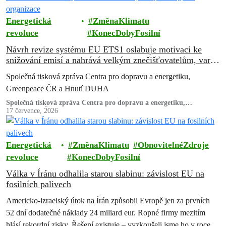
Energetická
ZměnaKlimatu
revoluce
KonecDobyFosilní
Návrh revize systému EU ETS1 oslabuje motivaci ke
snižování emisí a nahrává velkým znečišťovatelům, varují
ekologické organizace
Společná tisková zpráva Centra pro dopravu a energetiku,
Greenpeace ČR a Hnutí DUHA
Společná tisková zpráva Centra pro dopravu a energetiku,
Greenpeace ČR a Hnutí DUHA
17 července, 2026
Energetická
ZměnaKlimatu
ObnovitelnéZdroje
revoluce
KonecDobyFosilní
Válka v Íránu odhalila starou slabinu: závislost EU na
fosilních palivech
Americko-izraelský útok na Írán způsobil Evropě jen za prvních
52 dní dodatečné náklady 24 miliard eur. Ropné firmy mezitím
hlásí rekordní zisky. Řešení existuje – vyzkoušeli jsme ho v roce