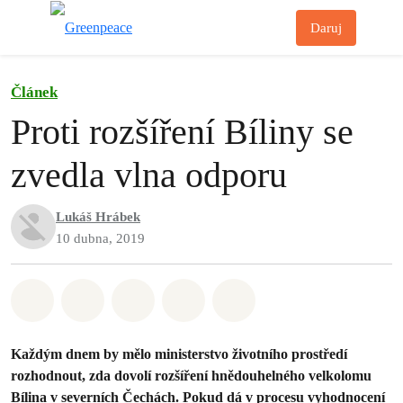
Př
Daruj
Menu
Článek
Proti rozšíření Bíliny se
zvedla vlna odporu
Lukáš Hrábek
10 dubna, 2019
Sdílet na Whatsapp
Sdílet na Facebook
Sdílet na Twitter
Sdílet Email
Share on Bluesky
Každým dnem by mělo ministerstvo životního prostředí
rozhodnout, zda dovolí rozšíření hnědouhelného velkolomu
Bílina v severních Čechách. Pokud dá v procesu vyhodnocení