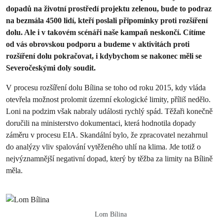
dopadů na životní prostředí projektu zelenou, bude to podraz
na bezmála 4500 lidí, kteří poslali připomínky proti rozšíření
dolu. Ale i v takovém scénáři naše kampaň neskončí. Cítíme
od vás obrovskou podporu a budeme v aktivitách proti
rozšíření dolu pokračovat, i kdybychom se nakonec měli se
Severočeskými doly soudit.
V procesu rozšíření dolu Bílina se toho od roku 2015, kdy vláda
otevřela možnost prolomit územní ekologické limity, příliš nedělo.
Loni na podzim však nabraly události rychlý spád. Těžaři konečně
doručili na ministerstvo dokumentaci, která hodnotila dopady
záměru v procesu EIA. Skandální bylo, že zpracovatel nezahrnul
do analýzy vliv spalování vytěženého uhlí na klima. Jde totiž o
nejvýznamnější negativní dopad, který by těžba za limity na Bílině
měla.
Lom Bílina