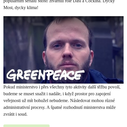
populárním seriálu Most! ztvárnili role Dáši a Čočkina. Dycky
Most, dycky klima!
Pokud ministerstvo i přes všechny tyto aktivity další těžbu povolí,
budeme se muset snažit i nadále, i když prostor pro zapojení
veřejnosti už mít bohužel nebudeme. Následovat mohou různé
administrativní procesy. A špatné rozhodnutí ministerstva může
zvrátit i soud.