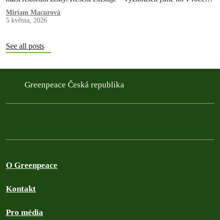
2022 a pokazili. Teď máme druhou…
Miriam Macurová
5 května, 2026
See all posts
Greenpeace Česká republika
O Greenpeace
Kontakt
Pro média