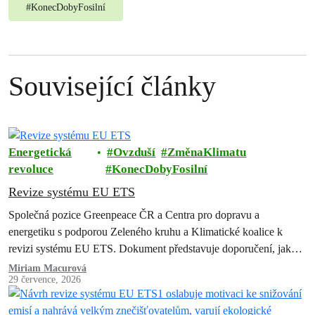
#
KonecDobyFosilní
Související články
Energetická
Ovzduší
ZměnaKlimatu
revoluce
KonecDobyFosilní
Revize systému EU ETS
Společná pozice Greenpeace ČR a Centra pro dopravu a
energetiku s podporou Zeleného kruhu a Klimatické koalice k
revizi systému EU ETS. Dokument představuje doporučení, jak
zachovat a posílit systém…
Miriam Macurová
29 července, 2026