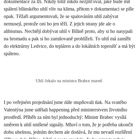
dokumentace za lži. Nikdy totiž nikdo nezjišťoval, jaké bude mít
spálení bílinského uhlí vliv na klima, přitom v dokumentaci se píše
opak. Těžaři argumentovali, že se spalováním uhlí zabývat
nemusejí, protože oni ho jen těží. Z jejich strany jde ale o
alibismus. Nechtějí dobývat uhlí v Bílině proto, aby si ho nasypali
na hromadu a pak si ho zamilovaně prohlíželi. To uhlí má zamířit
do elektrárny Ledvice, do tepláren a do lokálních topenišť a má být
spáleno.
Uhlí čekalo na ministra Brabce marně.
I po veřejném projednání jsme dále stupňovali tlak. Na svatého
Valentýna jsme udělali happening před ministerstvem životního
prostředí. Příběh za ním byl jednoduchý: Ministr Brabec vysílá
směrem k uhlí smíšené signály. Mluví o tom, že je potřeba ukončit
dobu uhelnou, jedním dechem ale dodává, že mu nevadí rozšíření