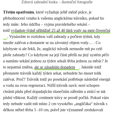
Zdravá zahradní louka – ilustrační fotografie
Třetím opatřením
, které vyžaduje ještě méně práce, je
přehodnocení vztahu k vašemu anglickému trávníku, pokud ho
tedy máte. Jeho údržba – vyjma pravidelného sekání –
totiž
vyžaduje týdně přibližně 25 až 40 litrů vody na metr čtvereční
. Vynásobte to rozlohou vaší zahrady a počtem týdnů, kdy
musíte zalévat a dostanete se na závratný objem vody… . Co
kdybyste si ale řekli, že, anglický trávník nemusíte mít po celé
ploše zahrady? Co kdybyste na její části přešli na jiný systém péče
a namísto sekání jednou za týden sekali třeba jednou za měsíc? Je
to nepatrná změna,
ale se zásadním dopadem
. Jakmile totiž
přestanete trávník každý týden sekat, nebudete ho muset tolik
zalévat. Proč? Trávník totiž po posekání potřebuje následně energii
a vodu na svou regeneraci. Nižší trávník navíc není schopen
chránit půdu před dopadajícím slunečním zářením a ztrácí se tak
půdní vlhkost. Každý centimetr trávy se prostě počítá. Pokud vám
tedy nebude vadit mít místo 2 cm vysokého „angličáka“ trávník s
délkou stébel třeba 5 -10 cm, právě jste významně zredukovali