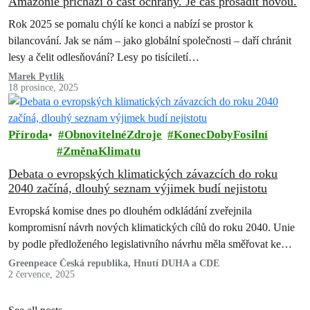
Amazonie přichází o část ochrany. Je čas prosadit novou.
Rok 2025 se pomalu chýlí ke konci a nabízí se prostor k
bilancování. Jak se nám – jako globální společnosti – daří chránit
lesy a čelit odlesňování? Lesy po tisíciletí…
Marek Pytlik
18 prosince, 2025
Příroda
ObnovitelnéZdroje
KonecDobyFosilní
ZměnaKlimatu
Debata o evropských klimatických závazcích do roku
2040 začíná, dlouhý seznam výjimek budí nejistotu
Evropská komise dnes po dlouhém odkládání zveřejnila
kompromisní návrh nových klimatických cílů do roku 2040. Unie
by podle předloženého legislativního návrhu měla směřovat ke
snížení emisí skleníkových plynů o 90 % oproti roku 1990. Nová
Greenpeace Česká republika, Hnutí DUHA a CDE
2 července, 2025
pravidla ale také mluví o řadě výjimek.