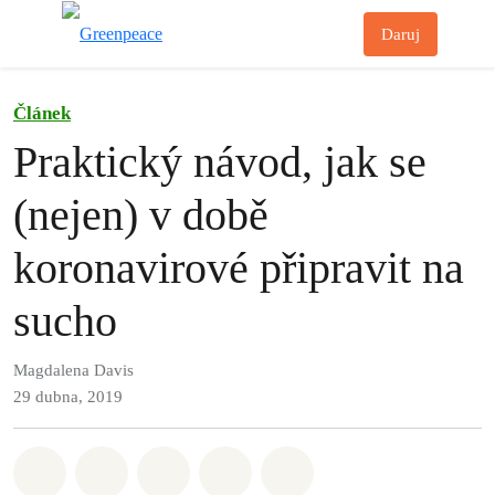
Př
Daruj
Menu
Článek
Praktický návod, jak se
(nejen) v době
koronavirové připravit na
sucho
Magdalena Davis
29 dubna, 2019
Sdílet na Whatsapp
Sdílet na Facebook
Sdílet na Twitter
Sdílet Email
Share on Bluesky