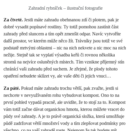
Zahradní rybníček – ilustrační fotografie
Za čtvrté.
Jestli máte zahradu obehnanou zdí či plotem, pak je
dobré vysadit popínavé rostliny. Ty totiž pomohou zastínit část
zahrady před sluncem a tím opět zmenšit odpar. Navíc vytvoříte
další prostor, ve kterém může něco žít. Trávníky jsou totiž ve své
podstatě mrtvými oblastmi – nic na nich nekvete a nic moc na nich
nežije. Stejně tak se vyplatí výsadba keřů či rovnou několika
stromů na nejvíce osluněných místech. Tím vznikne příjemný stín
chránící vaši zahradu před suchem. Je zřejmé, že plody tohoto
opatření nebudete sklízet vy, ale vaše děti či jejich vnuci…
Za páté.
Pokud máte zahradu trochu větší, pak zvažte, jestli si
nechcete v nevyužívaném rohu vybudovat kompost. Ono to na
první pohled vypadá pracně, ale uvidíte, že to stojí za to. Kompost
vám totiž začne dávat organickou hmotu, kterou můžete vracet do
půdy své zahrady. A je to právě organická složka, která umožňuje
půdě zadržovat větší množství vody a tím zlepšovat podmínky pro
všechno, co na vaší zahradě roste. Nejenom že tak budete mít