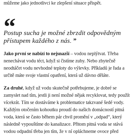
můžeme jako jednotlivci ke zlepšení situace přispět.
Postup sucha je možné zbrzdit odpovědným
přístupem každého z nás.
Jako první se nabízí to nejsnazší
– vodou neplýtvat. Třeba
nenechávat vodu téct, když si čistíme zuby. Nebo zbytečně
neodtáčet vodu nevhodné teploty do výlevky. Příkladů je řada a
určitě máte svoje vlastní opatření, která už dávno děláte.
Za druhé
, když už vodu skutečně potřebujeme, je dobré se
zamyslet nad tím, jestli ji není možné nějak recyklovat, tedy použít
vícekrát. Tím se dostáváme k problematice takzvané šedé vody.
Každým otočením kohoutku proudí do našich domácností pitná
voda, která se často během pár chvil promění v „odpad“, který
následně vypouštíme do kanalizace. Přitom pitná voda se stává
vodou odpadní třeba jen tím, že v ní opláchneme ovoce před