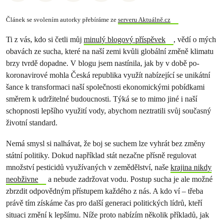
Článek se svolením autorky přebíráme ze
serveru Aktuálně.cz
Ti z vás, kdo si četli můj
minulý blogový příspěvek
, vědí o mých
obavách ze sucha, které na naší zemi kvůli globální změně klimatu
brzy tvrdě dopadne. V blogu jsem nastínila, jak by v době po-
koronavirové mohla Česká republika využít nabízející se unikátní
šance k transformaci naší společnosti ekonomickými pobídkami
směrem k udržitelné budoucnosti. Týká se to mimo jiné i naší
schopnosti lepšího využití vody, abychom neztratili svůj současný
životní standard.
Nemá smysl si nalhávat, že boj se suchem lze vyhrát bez změny
státní politiky. Dokud například stát nezačne přísně regulovat
množství pesticidů využívaných v zemědělství, naše
krajina nikdy
neobživne
a nebude zadržovat vodu. Postup sucha je ale možné
zbrzdit odpovědným přístupem každého z nás. A kdo ví – třeba
právě tím získáme čas pro další generaci politických lídrů, kteří
situaci změní k lepšímu. Níže proto nabízím několik příkladů, jak