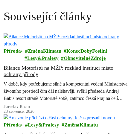
Související články
Příroda
ZměnaKlimatu
KonecDobyFosilní
Lesy&Pralesy
ObnovitelnéZdroje
Bilance Motoristů na MŽP: rozklad institucí místo
ochrany přírody
V době, kdy potřebujeme silné a kompetentní vedení Ministerstva
životního prostředí čím dál naléhavěji, svěřil předseda Andrej
Babiš resort straně Motoristé sobě, zatímco česká krajina čelí
suchu, erozi půdy, úbytku…
Jaroslav Bican
28 července, 2026
Příroda
Lesy&Pralesy
ZměnaKlimatu