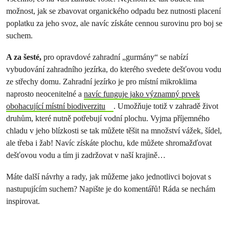
možnost, jak se zbavovat organického odpadu bez nutnosti placení
poplatku za jeho svoz, ale navíc získáte cennou surovinu pro boj se
suchem.
A za šesté,
pro opravdové zahradní „gurmány“ se nabízí
vybudování zahradního jezírka, do kterého svedete dešťovou vodu
ze střechy domu. Zahradní jezírko je pro místní mikroklima
naprosto neocenitelné a
navíc funguje jako významný prvek
obohacující místní biodiverzitu
. Umožňuje totiž v zahradě život
druhům, které nutně potřebují vodní plochu. Vyjma příjemného
chladu v jeho blízkosti se tak můžete těšit na množství vážek, šídel,
ale třeba i žab! Navíc získáte plochu, kde můžete shromažďovat
dešťovou vodu a tím ji zadržovat v naší krajině…
Máte další návrhy a rady, jak můžeme jako jednotlivci bojovat s
nastupujícím suchem? Napište je do komentářů! Ráda se nechám
inspirovat.