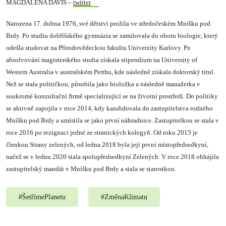
MAGDALENA DAVIS –
twitter
Narozena 17. dubna 1976, své dětství prožila ve středočeském Mníšku pod
Brdy. Po studiu dobříšského gymnázia se zamilovala do oboru biologie, který
odešla studovat na Přírodovědeckou fakultu Univerzity Karlovy. Po
absolvování magisterského studia získala stipendium na University of
Western Australia v australském Perthu, kde následně získala doktorský titul.
Než se stala političkou, působila jako bioložka a následně manažerka v
soukromé konzultační firmě specializující se na životní prostředí. Do politiky
se aktivně zapojila v roce 2014, kdy kandidovala do zastupitelstva rodného
Mníšku pod Brdy a umístila se jako první náhradnice. Zastupitelkou se stala v
roce 2016 po rezignaci jedné ze stranických kolegyň. Od roku 2015 je
členkou Strany zelených, od ledna 2018 byla její první místopředsedkyní,
načež se v lednu 2020 stala spolupředsedkyní Zelených. V roce 2018 obhájila
zastupitelský mandát v Mníšku pod Brdy a stala se starostkou.
#
ŠetřímePlanetu
#
ZměnaKlimatu