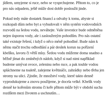
jídlem, umyjeme si ruce, nebo se vysprchujeme. Přitom to, co je
pro nás odpadem, ještě může dost dobře posloužit jinde.
Pokud tedy máte dostatek financí a odvahy k tomu, abyste si
rozkopali dům nebo byt a vybudovali v něm systém vodovodních
rozvodů na šedou vodu, neváhejte. Vaše investice bude odměněna
nejen úsporou vody, ale i zaslouženým pohodlím. Pro nás ostatní
také existuje řešení, i když o něco méně pohodlné. Bude nám k
němu stačit trochu odhodlání a pár desítek korun na pořízení
kbelíku, lavoru či větší mísy. Šedou vodu můžeme doma snadno a
běžně jímat do zmíněných nádob, když si nad nimi například
budeme umývat ovoce, zeleninu nebo ruce, a pak touhle vodou
spláchneme na toaletě, zalejeme květináče, zahrádky nebo třeba jen
stromy na ulici. Zjistíte, že množství vody, které takto denně
vyprodukujeme a znovu použijeme, je docela velké. Kbelík vody
denně ke kořenům stromu či keře přitom může být v období sucha
rozdílem mezi životem a uschnutím…