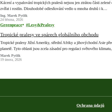
Kácení a vypalování tropických pralesů nejsou jen ztrátou části zelené
zvířat i rostlin. Dlouhodobé odlesňování vedlo u mnoha druhů i k…
Ing. Marek Pytlík
24 března, 2026
Greenpeace
Lesy&Pralesy
Tropické pralesy ve spárech globálního obchodu
Tropické pralesy Jižní Ameriky, střední Afriky a jihovýchodní Asie pře
planetě. Tyto oblasti jsou zcela zásadní pro regulaci světového klima
Marek Pytlík
19 února, 2026
Ochrana údajů