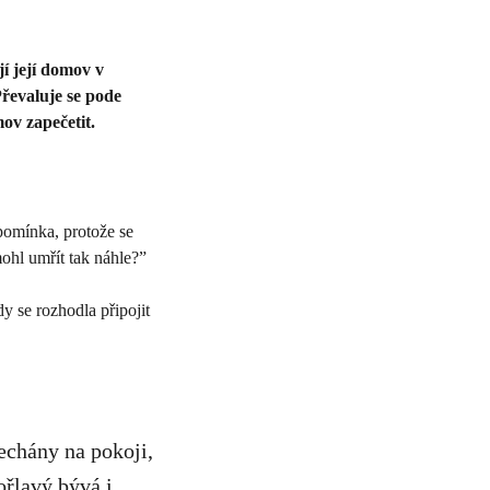
í její domov v
řevaluje se pode
ov zapečetit.
pomínka, protože se
mohl umřít tak náhle?”
dy se rozhodla připojit
echány na pokoji,
ořlavý bývá i