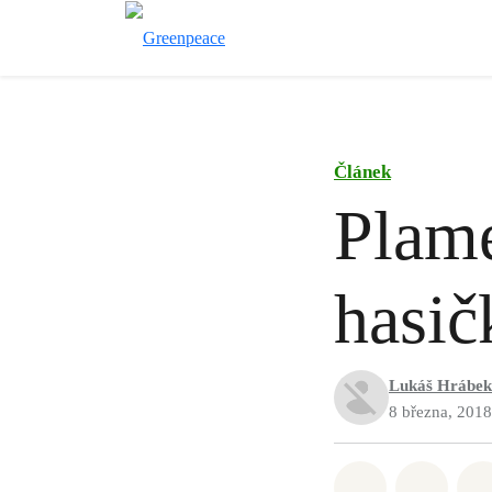
Článek
Plame
hasič
Lukáš Hrábek
8 března, 2018
Sdílet na Wh
Sdílet