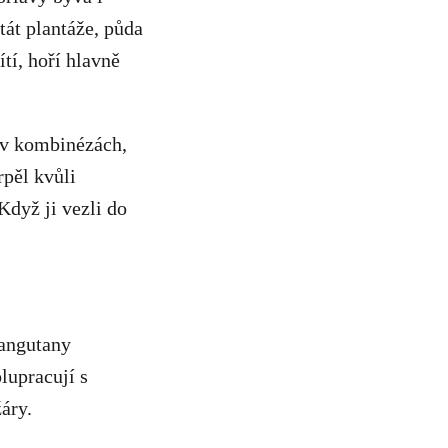
tát plantáže, půda
tí, hoří hlavně
i v kombinézách,
rpěl kvůli
Když ji vezli do
rangutany
lupracují s
áry.