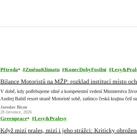
Příroda
ZměnaKlimatu
KonecDobyFosilní
Lesy&Pral
Bilance Motoristů na MŽP: rozklad institucí místo och
V době, kdy potřebujeme silné a kompetentní vedení Ministerstva životn
Andrej Babiš resort straně Motoristé sobě, zatímco česká krajina čelí 
Jaroslav Bican
28 července, 2026
Greenpeace
Lesy&Pralesy
Když mizí prales, mizí i jeho strážci: Kriticky ohrožen