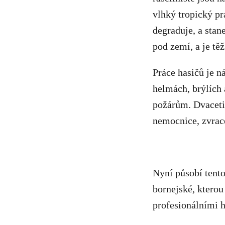
vlhký tropický pra
degraduje, a stan
pod zemí, a je těž
Práce hasičů je n
helmách, brýlích 
požárům. Dvacetil
nemocnice, zvrace
Nyní působí tento
bornejské, kterou
profesionálními h