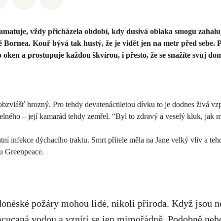
amatuje, vždy přicházela období, kdy dusivá oblaka smogu zahaluj
Bornea. Kouř bývá tak hustý, že je vidět jen na metr před sebe. P
 oken a prostupuje každou škvírou, i přesto, že se snažíte svůj dom
bzvlášť hrozný. Pro tehdy devatenáctiletou dívku to je dodnes živá vz
telného – její kamarád tehdy zemřel. “Byl to zdravý a veselý kluk, jak 
tní infekce dýchacího traktu. Smrt přítele měla na Jane velký vliv a teh
u Greenpeace.
onéské požáry mohou lidé, nikoli příroda. Když jsou n
nacucaná vodou a vznítí se jen mimořádně. Podobně neh