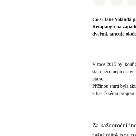
Co si Jane Yolanda p
Ketapangu na západě 
dveřmi, tancuje okolo
V roce 2015 byl kouř o
stalo něco nepředstavi
ptá se.
Příčinou smrti byla aku
k hasičskému program
Za každoroční ind
rašeliniště jsou 