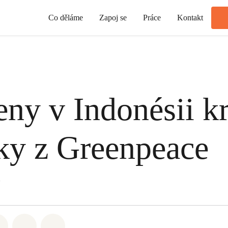
Co děláme
Zapoj se
Práce
Kontakt
ny v Indonésii kr
ky z Greenpeace
atsapp
 na Facebook
Sdílet na Twitter
Sdílet Email
Share on Bluesky