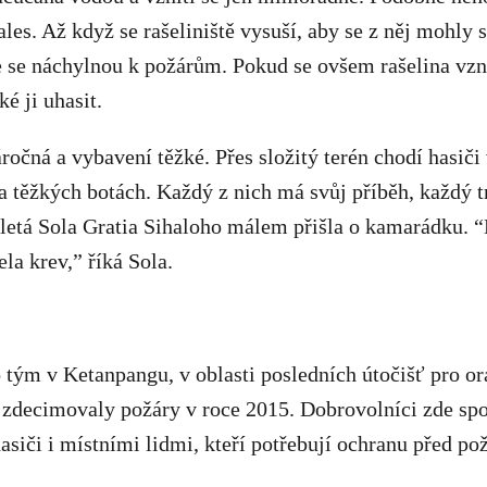
les. Až když se rašeliniště vysuší, aby se z něj mohly s
e se náchylnou k požárům. Pokud se ovšem rašelina vzní
ké ji uhasit.
áročná a vybavení těžké. Přes složitý terén chodí hasič
a těžkých botách. Každý z nich má svůj příběh, každý t
etá Sola Gratia Sihaloho málem přišla o kamarádku. “
la krev,” říká Sola.
 tým v Ketanpangu, v oblasti posledních útočišť pro o
 zdecimovaly požáry v roce 2015. Dobrovolníci zde spo
asiči i místními lidmi, kteří potřebují ochranu před pož