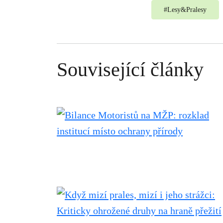
#
Lesy&Pralesy
Související články