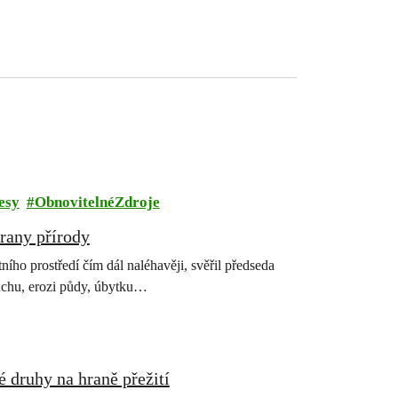
esy
ObnovitelnéZdroje
rany přírody
ího prostředí čím dál naléhavěji, svěřil předseda
suchu, erozi půdy, úbytku…
é druhy na hraně přežití