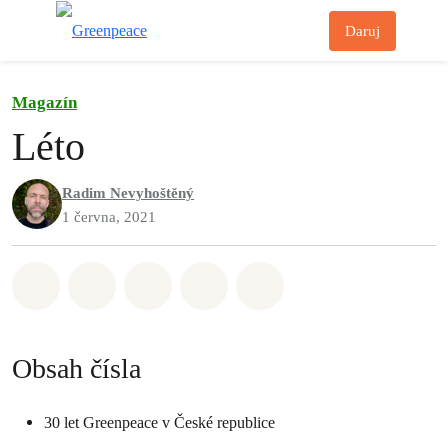
Př
Daruj
Menu
Magazín
Léto
Radim Nevyhoštěný
1 června, 2021
Sdílet na Whatsapp
Sdílet na Facebook
Sdílet na Twitter
Sdílet Email
Share on Bluesky
Obsah čísla
30 let Greenpeace v České republice