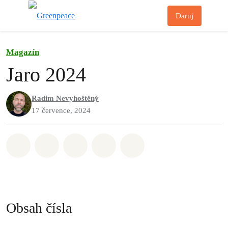
Př
Daruj
Menu
Magazín
Jaro 2024
Radim Nevyhoštěný
17 července, 2024
Sdílet na Whatsapp
Sdílet na Facebook
Sdílet na Twitter
Sdílet Email
Share on Bluesky
Obsah čísla