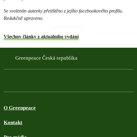
Se svolením autorky přetištěno z jejího facebookového profilu.
Redakčně upraveno.
Všechny články z aktuálního vydání
Greenpeace Česká republika
O Greenpeace
Kontakt