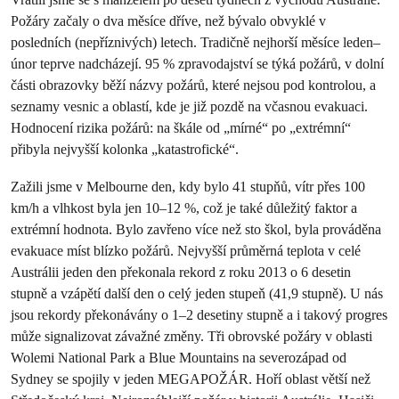
Požáry začaly o dva měsíce dříve, než bývalo obvyklé v
posledních (nepříznivých) letech. Tradičně nejhorší měsíce leden–
únor teprve nadcházejí. 95 % zpravodajství se týká požárů, v dolní
části obrazovky běží názvy požárů, které nejsou pod kontrolou, a
seznamy vesnic a oblastí, kde je již pozdě na včasnou evakuaci.
Hodnocení rizika požárů: na škále od „mírné“ po „extrémní“
přibyla nejvyšší kolonka „katastrofické“.
Zažili jsme v Melbourne den, kdy bylo 41 stupňů, vítr přes 100
km/h a vlhkost byla jen 10–12 %, což je také důležitý faktor a
extrémní hodnota. Bylo zavřeno více než sto škol, byla prováděna
evakuace míst blízko požárů. Nejvyšší průměrná teplota v celé
Austrálii jeden den překonala rekord z roku 2013 o 6 desetin
stupně a vzápětí další den o celý jeden stupeň (41,9 stupně). U nás
jsou rekordy překonávány o 1–2 desetiny stupně a i takový progres
může signalizovat závažné změny. Tři obrovské požáry v oblasti
Wolemi National Park a Blue Mountains na severozápad od
Sydney se spojily v jeden MEGAPOŽÁR. Hoří oblast větší než