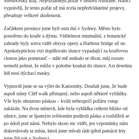
Středočeský kraj. Nejrozsáhlejší požár v historii Austrálie. Hasiči
vyprávějí, že tento požár už má zcela nepředvídatelné projevy,
přesahuje veškeré zkušenosti.
Začátkem prosince jsme byli osm dní v Sydney. Město bylo
ponořeno do kouře a dýmu. Viditelnost minimální, z botanické
zahrady byly sotva vidět obrysy opery a Harbour bridge už ne.
Apokalyptickou vizi doplňovalo slunce vypadající za kouřovou
clonou jako pomeranč – stále mě nutkalo se dívat, můj rozum
nemohl pobrat, že můžu v poledne koukat do slunce. Asi desetina
lidí nosí dýchací masky.
Vypravili jsme se na výlet do Katoomby. Doufali jsme, že bude
aspoň místy Cliff walk přístupný, nebo aspoň některé vyhlídky.
Vše bylo ohrazeno páskou – kvůli nebezpečí požáru vstup
zakázán. Na dvou místech, kde byla vyhlídka celkem blízko od
silnice, jsme se špatným svědomím podlezli pásku a rozhlíželi se
po údolí pod námi. Nebylo skoro nic vidět, jen vzpomínky nám
dokreslovaly ta místa, která jsme mívali rádi (před patnácti lety
jsme žili rok v Sydney).