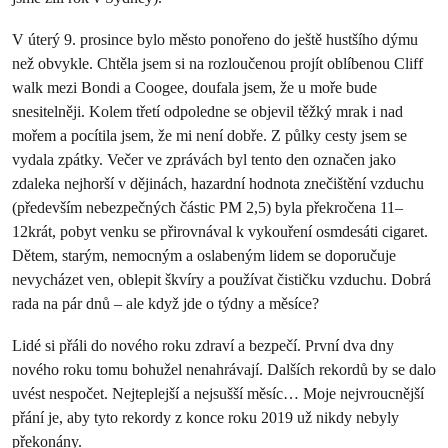
V úterý 9. prosince bylo město ponořeno do ještě hustšího dýmu
než obvykle. Chtěla jsem si na rozloučenou projít oblíbenou Cliff
walk mezi Bondi a Coogee, doufala jsem, že u moře bude
snesitelněji. Kolem třetí odpoledne se objevil těžký mrak i nad
mořem a pocítila jsem, že mi není dobře. Z půlky cesty jsem se
vydala zpátky. Večer ve zprávách byl tento den označen jako
zdaleka nejhorší v dějinách, hazardní hodnota znečištění vzduchu
(především nebezpečných částic PM 2,5) byla překročena 11–
12krát, pobyt venku se přirovnával k vykouření osmdesáti cigaret.
Dětem, starým, nemocným a oslabeným lidem se doporučuje
nevycházet ven, oblepit škvíry a používat čističku vzduchu. Dobrá
rada na pár dnů – ale když jde o týdny a měsíce?
Lidé si přáli do nového roku zdraví a bezpečí. První dva dny
nového roku tomu bohužel nenahrávají. Dalších rekordů by se dalo
uvést nespočet. Nejteplejší a nejsušší měsíc… Moje nejvroucnější
přání je, aby tyto rekordy z konce roku 2019 už nikdy nebyly
překonány.