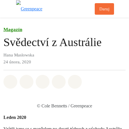
Př
Daruj
Menu
Magazín
Svědectví z Austrálie
Hana Maslowska
24 února, 2020
Sdílet na Whatsapp
Sdílet na Facebook
Sdílet na Twitter
Sdílet Email
Share on Bluesky
© Cole Bennetts / Greenpeace
Leden 2020
Vrátili jsme se s manželem po deseti týdnech z východu Austrálie.