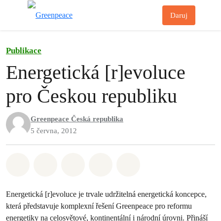
Př
Daruj
Menu
Publikace
Energetická [r]evoluce
pro Českou republiku
Greenpeace Česká republika
5 června, 2012
Sdílet na Whatsapp
Sdílet na Facebook
Sdílet na Twitter
Sdílet Email
Share on Bluesky
Energetická [r]evoluce je trvale udržitelná energetická koncepce,
která představuje komplexní řešení Greenpeace pro reformu
energetiky na celosvětové, kontinentální i národní úrovni. Přináší