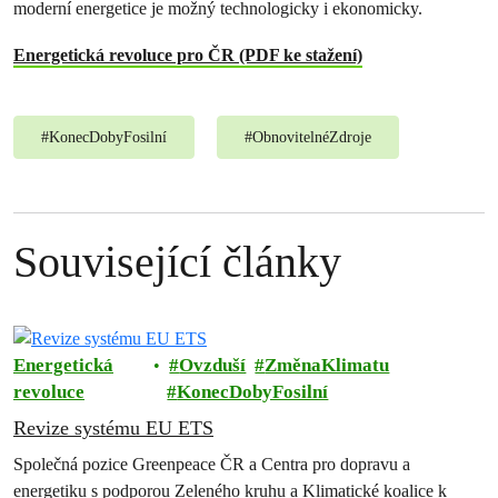
moderní energetice je možný technologicky i ekonomicky.
Energetická revoluce pro ČR (PDF ke stažení)
#
KonecDobyFosilní
#
ObnovitelnéZdroje
Související články
Energetická
Ovzduší
ZměnaKlimatu
revoluce
KonecDobyFosilní
Revize systému EU ETS
Společná pozice Greenpeace ČR a Centra pro dopravu a
energetiku s podporou Zeleného kruhu a Klimatické koalice k