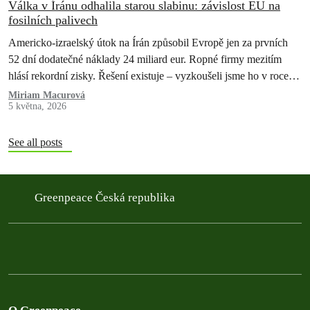
Válka v Íránu odhalila starou slabinu: závislost EU na
fosilních palivech
Americko-izraelský útok na Írán způsobil Evropě jen za prvních
52 dní dodatečné náklady 24 miliard eur. Ropné firmy mezitím
hlásí rekordní zisky. Řešení existuje – vyzkoušeli jsme ho v roce
2022 a pokazili. Teď máme druhou…
Miriam Macurová
5 května, 2026
See all posts
Greenpeace Česká republika