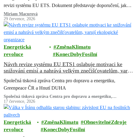
revizi systému EU ETS. Dokument představuje doporučení, jak
zachovat a posílit systém…
Miriam Macurová
29 července, 2026
Energetická
ZměnaKlimatu
revoluce
KonecDobyFosilní
Návrh revize systému EU ETS1 oslabuje motivaci ke
snižování emisí a nahrává velkým znečišťovatelům, varují
ekologické organizace
Společná tisková zpráva Centra pro dopravu a energetiku,
Greenpeace ČR a Hnutí DUHA
Společná tisková zpráva Centra pro dopravu a energetiku,
Greenpeace ČR a Hnutí DUHA
17 července, 2026
Energetická
ZměnaKlimatu
ObnovitelnéZdroje
revoluce
KonecDobyFosilní