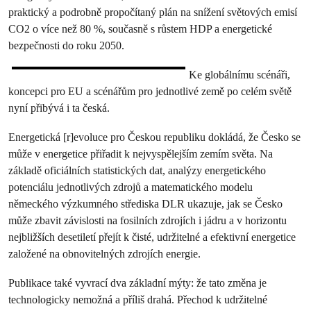
praktický a podrobně propočítaný plán na snížení světových emisí
CO2 o více než 80 %, současně s růstem HDP a energetické
bezpečnosti do roku 2050.
Ke globálnímu scénáři,
koncepci pro EU a scénářům pro jednotlivé země po celém světě
nyní přibývá i ta česká.
Energetická [r]evoluce pro Českou republiku dokládá, že Česko se
může v energetice přiřadit k nejvyspělejším zemím světa. Na
základě oficiálních statistických dat, analýzy energetického
potenciálu jednotlivých zdrojů a matematického modelu
německého výzkumného střediska DLR ukazuje, jak se Česko
může zbavit závislosti na fosilních zdrojích i jádru a v horizontu
nejbližších desetiletí přejít k čisté, udržitelné a efektivní energetice
založené na obnovitelných zdrojích energie.
Publikace také vyvrací dva základní mýty: že tato změna je
technologicky nemožná a příliš drahá. Přechod k udržitelné